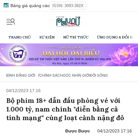
Bảng giá quảng cáo
ISSN: 3093-382X
TRANG CHỦ
SỰ KIỆN
NỮ TRÍ THỨC
ỨNG DỤNG & ĐỔI MỚI
/
BÌNH ĐẲNG GIỚI
CHÍNH SÁCH
GÓC NHÌN GIỚI
ĐỜI SỐNG
04/12/2023 17:16
Bộ phim 18+ dẫn đầu phòng vé với
1.000 tỷ, nam chính "diễn bằng cả
tính mạng" cùng loạt cảnh nặng đô
Được Được
04/12/2023 17:16