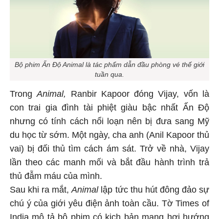
Bộ phim Ấn Độ Animal là tác phẩm dẫn đầu phòng vé thế giới
tuần qua.
Trong
Animal,
Ranbir Kapoor đóng Vijay, vốn là
con trai gia đình tài phiệt giàu bậc nhất Ấn Độ
nhưng có tính cách nổi loạn nên bị đưa sang Mỹ
du học từ sớm. Một ngày, cha anh (Anil Kapoor thủ
vai) bị đối thủ tìm cách ám sát. Trở về nhà, Vijay
lần theo các manh mối và bắt đầu hành trình trả
thủ đẫm máu của mình.
Sau khi ra mắt,
Animal
lập tức thu hút đông đảo sự
chú ý của giới yêu điện ảnh toàn cầu. Tờ Times of
India mô tả bộ phim có kịch bản mang hơi hướng