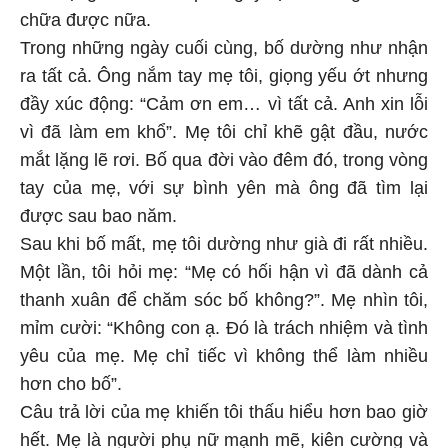
chữa được nữa.
Trong những ngày cuối cùng, bố dường như nhận
ra tất cả. Ông nắm tay mẹ tôi, giọng yếu ớt nhưng
đầy xúc động: “Cảm ơn em… vì tất cả. Anh xin lỗi
vì đã làm em khổ”. Mẹ tôi chỉ khẽ gật đầu, nước
mắt lặng lẽ rơi. Bố qua đời vào đêm đó, trong vòng
tay của mẹ, với sự bình yên mà ông đã tìm lại
được sau bao năm.
Sau khi bố mất, mẹ tôi dường như già đi rất nhiều.
Một lần, tôi hỏi mẹ: “Mẹ có hối hận vì đã dành cả
thanh xuân để chăm sóc bố không?”. Mẹ nhìn tôi,
mỉm cười: “Không con ạ. Đó là trách nhiệm và tình
yêu của mẹ. Mẹ chỉ tiếc vì không thể làm nhiều
hơn cho bố”.
Câu trả lời của mẹ khiến tôi thấu hiểu hơn bao giờ
hết. Mẹ là người phụ nữ mạnh mẽ, kiên cường và