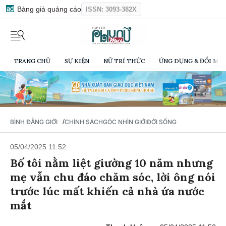
Bảng giá quảng cáo
ISSN: 3093-382X
TRANG CHỦ
SỰ KIỆN
NỮ TRÍ THỨC
ỨNG DỤNG & ĐỔI MỚI
/
BÌNH ĐẲNG GIỚI
CHÍNH SÁCH
GÓC NHÌN GIỚI
ĐỜI SỐNG
05/04/2025 11:52
Bố tôi nằm liệt giường 10 năm nhưng
mẹ vẫn chu đáo chăm sóc, lời ông nói
trước lúc mất khiến cả nhà ứa nước
mắt