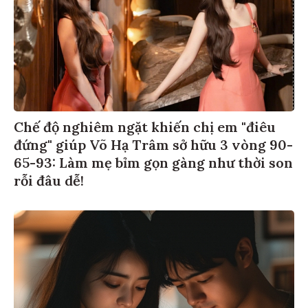
Chế độ nghiêm ngặt khiến chị em "điêu
đứng" giúp Võ Hạ Trâm sở hữu 3 vòng 90-
65-93: Làm mẹ bỉm gọn gàng như thời son
rỗi đâu dễ!