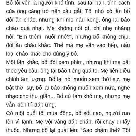
Bố tôi vốn là người khó tính, sau tai nạn, tính cách
của ông càng trở nên cáu gắt. Tôi nhớ có lần bố
đòi ăn cháo, nhưng khi mẹ nấu xong, ông lại bảo
cháo quá nhạt. Mẹ không nói gì, chỉ nhẹ nhàng
hỏi: “Em thêm muối nhé?”, nhưng bố không chịu,
đòi ăn cháo khác. Thế mà mẹ vẫn vào bếp, nấu
loại cháo khác cho đúng ý bố.
Một lần khác, bố đòi xem phim, nhưng khi mẹ bật
theo yêu cầu, ông lại bảo tiếng quá to. Mẹ liền điều
chỉnh âm lượng. Bố lại nói muốn xem thời sự, mẹ
bật thời sự, bố lại bảo không muốn xem nữa, nghe
nhạc cho thư giãn... Bố cứ làm khó mẹ, nhưng mẹ
vẫn kiên trì đáp ứng.
Có một buổi tối mùa đông, bố sốt cao, người run
lên vì lạnh. Mẹ vội vàng đắp chăn, rồi chạy đi lấy
thuốc. Nhưng bố lại quát lên: “Sao chậm thế? Tôi