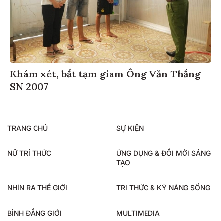
Khám xét, bắt tạm giam Ông Văn Thắng
SN 2007
TRANG CHỦ
SỰ KIỆN
NỮ TRÍ THỨC
ỨNG DỤNG & ĐỔI MỚI SÁNG
TẠO
NHÌN RA THẾ GIỚI
TRI THỨC & KỸ NĂNG SỐNG
BÌNH ĐẲNG GIỚI
MULTIMEDIA