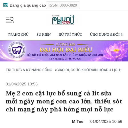
Bảng giá quảng cáo
ISSN: 3093-382X
TRANG CHỦ
SỰ KIỆN
NỮ TRÍ THỨC
ỨNG DỤNG & ĐỔI MỚI
/
TRI THỨC & KỸ NĂNG SỐNG
GIÁO DỤC
SỨC KHỎE
VĂN HÓA
DU LỊCH- Ẩ
01/04/2025 10:56
Mẹ 2 con cật lực bổ sung cả lít sữa
mỗi ngày mong con cao lớn, thiếu sót
chí mạng này phá hỏng mọi nỗ lực
M.Tee
01/04/2025 10:56