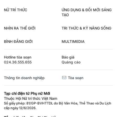
NỮ TRÍ THỨC
ỨNG DỤNG & ĐỔI MỚI SÁNG
TẠO
NHÌN RA THẾ GIỚI
TRI THỨC & KỸ NĂNG SỐNG
BÌNH ĐẲNG GIỚI
MULTIMEDIA
Hotline tòa soạn
Báo giá
024.36.555.655
Quảng cáo
Thông tin doanh nghiệp
Tòa soạn
Tạp chí điện tử Phụ nữ Mới
Thuộc Hội Nữ trí thức Việt Nam
Số giấy phép: 81/GP-BVHTTDL do Bộ Văn Hóa, Thể Thao và Du Lịch
cấp ngày 12/6/2026.
Tổng biên tập:
Chu Thị Thu Hằng