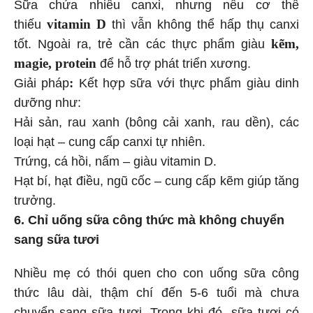
Sữa chứa nhiều canxi, nhưng nếu cơ thể
vitamin D
thiếu
thì vẫn không thể hấp thụ canxi
kẽm,
tốt. Ngoài ra, trẻ cần các thực phẩm giàu
magie, protein
để hỗ trợ phát triển xương.
:
Giải pháp
Kết hợp sữa với thực phẩm giàu dinh
dưỡng như:
Hải sản, rau xanh (bông cải xanh, rau dền), các
loại hạt – cung cấp canxi tự nhiên.
Trứng, cá hồi, nấm – giàu vitamin D.
Hạt bí, hạt điều, ngũ cốc – cung cấp kẽm giúp tăng
trưởng.
6. Chỉ uống sữa công thức mà không chuyển
sang sữa tươi
Nhiều mẹ có thói quen cho con uống sữa công
thức lâu dài, thậm chí đến 5-6 tuổi mà chưa
chuyển sang sữa tươi. Trong khi đó, sữa tươi có