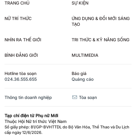
TRANG CHỦ
SỰ KIỆN
NỮ TRÍ THỨC
ỨNG DỤNG & ĐỔI MỚI SÁNG
TẠO
NHÌN RA THẾ GIỚI
TRI THỨC & KỸ NĂNG SỐNG
BÌNH ĐẲNG GIỚI
MULTIMEDIA
Hotline tòa soạn
Báo giá
024.36.555.655
Quảng cáo
Thông tin doanh nghiệp
Tòa soạn
Tạp chí điện tử Phụ nữ Mới
Thuộc Hội Nữ trí thức Việt Nam
Số giấy phép: 81/GP-BVHTTDL do Bộ Văn Hóa, Thể Thao và Du Lịch
cấp ngày 12/6/2026.