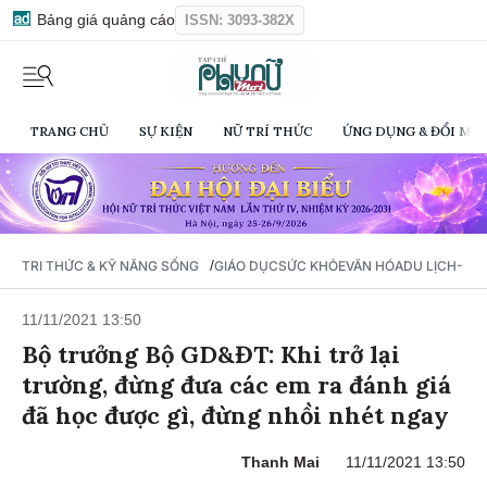
Bảng giá quảng cáo
ISSN: 3093-382X
TRANG CHỦ
SỰ KIỆN
NỮ TRÍ THỨC
ỨNG DỤNG & ĐỔI MỚI
/
TRI THỨC & KỸ NĂNG SỐNG
GIÁO DỤC
SỨC KHỎE
VĂN HÓA
DU LỊCH- Ẩ
11/11/2021 13:50
Bộ trưởng Bộ GD&ĐT: Khi trở lại
trường, đừng đưa các em ra đánh giá
đã học được gì, đừng nhồi nhét ngay
Thanh Mai
11/11/2021 13:50