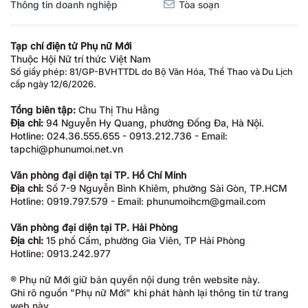
Thông tin doanh nghiệp
Tòa soạn
Tạp chí điện tử Phụ nữ Mới
Thuộc Hội Nữ trí thức Việt Nam
Số giấy phép: 81/GP-BVHTTDL do Bộ Văn Hóa, Thể Thao và Du Lịch
cấp ngày 12/6/2026.
Tổng biên tập:
Chu Thị Thu Hằng
Địa chỉ:
94 Nguyễn Hy Quang, phường Đống Đa, Hà Nội.
Hotline: 024.36.555.655 - 0913.212.736 - Email:
tapchi@phunumoi.net.vn
Văn phòng đại diện tại TP. Hồ Chí Minh
Địa chỉ:
Số 7-9 Nguyễn Bỉnh Khiêm, phường Sài Gòn, TP.HCM
Hotline: 0919.797.579 - Email: phunumoihcm@gmail.com
Văn phòng đại diện tại TP. Hải Phòng
Địa chỉ:
15 phố Cấm, phường Gia Viên, TP Hải Phòng
Hotline: 0913.242.977
® Phụ nữ Mới giữ bản quyền nội dung trên website này.
Ghi rõ nguồn "Phụ nữ Mới" khi phát hành lại thông tin từ trang
web này.