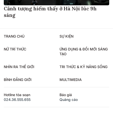
Cảnh tượng hiếm thấy ở Hà Nội lúc 9h
sáng
TRANG CHỦ
SỰ KIỆN
NỮ TRÍ THỨC
ỨNG DỤNG & ĐỔI MỚI SÁNG
TẠO
NHÌN RA THẾ GIỚI
TRI THỨC & KỸ NĂNG SỐNG
BÌNH ĐẲNG GIỚI
MULTIMEDIA
Hotline tòa soạn
Báo giá
024.36.555.655
Quảng cáo