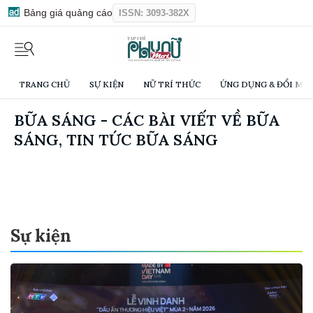
Bảng giá quảng cáo
ISSN: 3093-382X
TRANG CHỦ
SỰ KIỆN
NỮ TRÍ THỨC
ỨNG DỤNG & ĐỔI MỚI
BỮA SÁNG - CÁC BÀI VIẾT VỀ BỮA
SÁNG, TIN TỨC BỮA SÁNG
Sự kiện