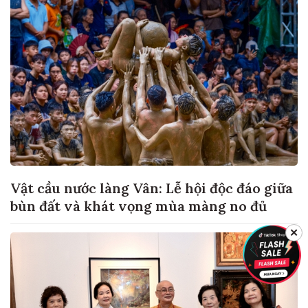
Vật cầu nước làng Vân: Lễ hội độc đáo giữa
bùn đất và khát vọng mùa màng no đủ
✕