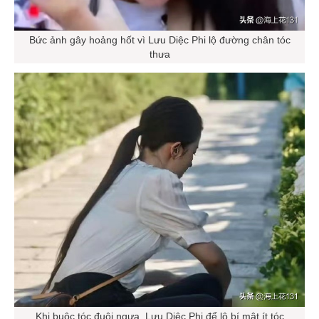
Bức ảnh gây hoảng hốt vì Lưu Diệc Phi lộ đường chân tóc
thưa
Khi buộc tóc đuôi ngựa, Lưu Diệc Phi để lộ bí mật ít tóc