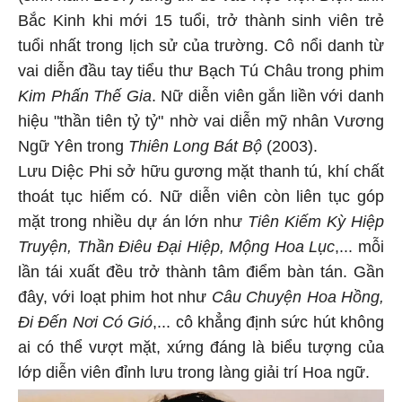
Bắc Kinh khi mới 15 tuổi, trở thành sinh viên trẻ
tuổi nhất trong lịch sử của trường. Cô nổi danh từ
vai diễn đầu tay tiểu thư Bạch Tú Châu trong phim
Kim Phấn Thế Gia
. Nữ diễn viên gắn liền với danh
hiệu "thần tiên tỷ tỷ" nhờ vai diễn mỹ nhân Vương
Ngữ Yên trong
Thiên Long Bát Bộ
(2003).
Lưu Diệc Phi sở hữu gương mặt thanh tú, khí chất
thoát tục hiếm có. Nữ diễn viên còn liên tục góp
mặt trong nhiều dự án lớn như
Tiên Kiếm Kỳ Hiệp
Truyện, Thần Điêu Đại Hiệp, Mộng Hoa Lục
,... mỗi
lần tái xuất đều trở thành tâm điểm bàn tán. Gần
đây, với loạt phim hot như
Câu Chuyện Hoa Hồng,
Đi Đến Nơi Có Gió
,... cô khẳng định sức hút không
ai có thể vượt mặt, xứng đáng là biểu tượng của
lớp diễn viên đỉnh lưu trong làng giải trí Hoa ngữ.