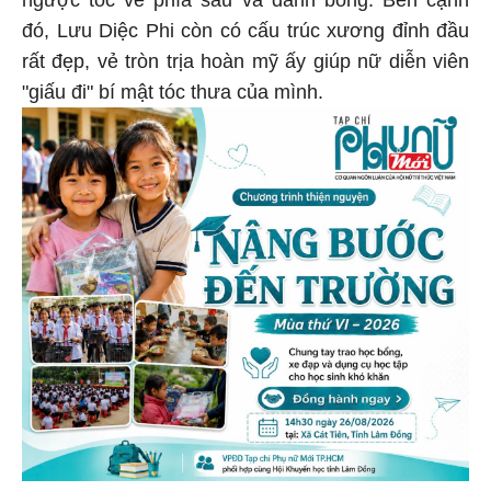
ngược tóc về phía sau và đánh bồng. Bên cạnh
đó, Lưu Diệc Phi còn có cấu trúc xương đỉnh đầu
rất đẹp, vẻ tròn trịa hoàn mỹ ấy giúp nữ diễn viên
"giấu đi" bí mật tóc thưa của mình.