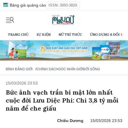
Bảng giá quảng cáo
ISSN: 3093-382X
TRANG CHỦ
SỰ KIỆN
NỮ TRÍ THỨC
ỨNG DỤNG & ĐỔI MỚI
/
BÌNH ĐẲNG GIỚI
CHÍNH SÁCH
GÓC NHÌN GIỚI
ĐỜI SỐNG
15/03/2026 23:53
Bức ảnh vạch trần bí mật lớn nhất
cuộc đời Lưu Diệc Phi: Chi 3,8 tỷ mỗi
năm để che giấu
Chiêu Dương
15/03/2026 23:53