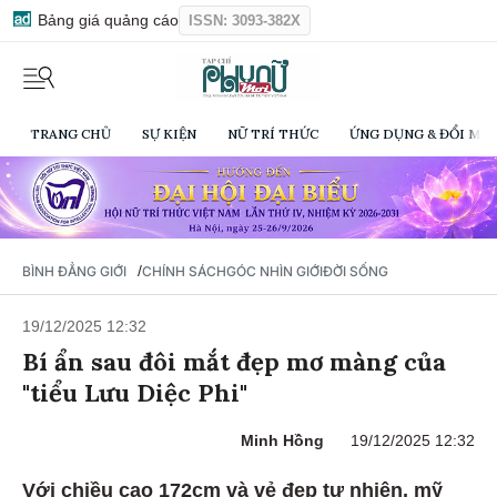
Bảng giá quảng cáo
ISSN: 3093-382X
TRANG CHỦ
SỰ KIỆN
NỮ TRÍ THỨC
ỨNG DỤNG & ĐỔI MỚI
/
BÌNH ĐẲNG GIỚI
CHÍNH SÁCH
GÓC NHÌN GIỚI
ĐỜI SỐNG
19/12/2025 12:32
Bí ẩn sau đôi mắt đẹp mơ màng của
"tiểu Lưu Diệc Phi"
Minh Hồng
19/12/2025 12:32
Với chiều cao 172cm và vẻ đẹp tự nhiên, mỹ