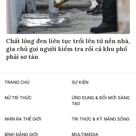
Chất lỏng đen liên tục trồi lên từ nền nhà,
gia chủ gọi người kiểm tra rồi cả khu phố
phải sơ tán
TRANG CHỦ
SỰ KIỆN
NỮ TRÍ THỨC
ỨNG DỤNG & ĐỔI MỚI SÁNG
TẠO
NHÌN RA THẾ GIỚI
TRI THỨC & KỸ NĂNG SỐNG
BÌNH ĐẲNG GIỚI
MULTIMEDIA