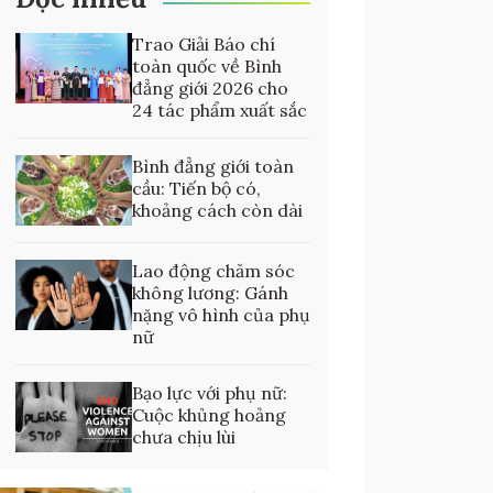
Trao Giải Báo chí
toàn quốc về Bình
đẳng giới 2026 cho
24 tác phẩm xuất sắc
Bình đẳng giới toàn
cầu: Tiến bộ có,
khoảng cách còn dài
Lao động chăm sóc
không lương: Gánh
nặng vô hình của phụ
nữ
Bạo lực với phụ nữ:
Cuộc khủng hoảng
chưa chịu lùi