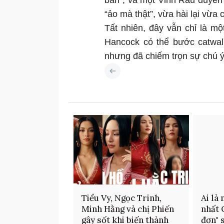
bàn”, và một Vinh Râu duyên 
“ảo mà thật”, vừa hài lại vừa
Tất nhiên, đây vẫn chỉ là mộ
Hancock có thể bước catwalk
nhưng đã chiếm trọn sự chú ý
Tiểu Vy, Ngọc Trinh,
Ai là
Minh Hằng và chị Phiến
nhất 
gây sốt khi biến thành
đơn" 