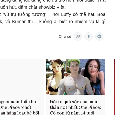
dáng đúng lúc đúng chỗ đã tạo nên một trailer vừa
 cuốn hút, đậm chất showbiz Việt.
t “vũ trụ tưởng tượng” – nơi Luffy có thể hát, Boa
, và Kumar thì… không ai biết rõ nhiệm vụ là gì
.
Chia sẻ
 người nam thần hot
Đời tư quá sốc của nam
One Piece "chốt
thần hot nhất One Piece:
sau hàng loạt bê bối
Có con từ năm 14 tuổi,