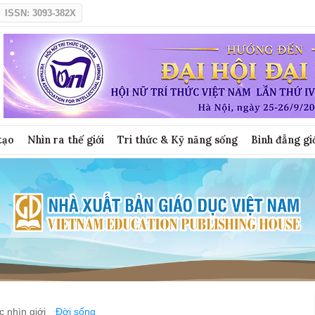
ISSN: 3093-382X
tạo
Nhìn ra thế giới
Tri thức & Kỹ năng sống
Bình đẳng gi
 nhìn giới
Đời sống