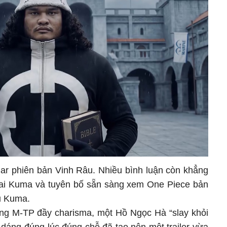
mar phiên bản Vinh Râu. Nhiều bình luận còn khẳng
vai Kuma và tuyên bố sẵn sàng xem One Piece bản
âu Kuma.
ng M-TP đầy charisma, một Hồ Ngọc Hà “slay khỏi