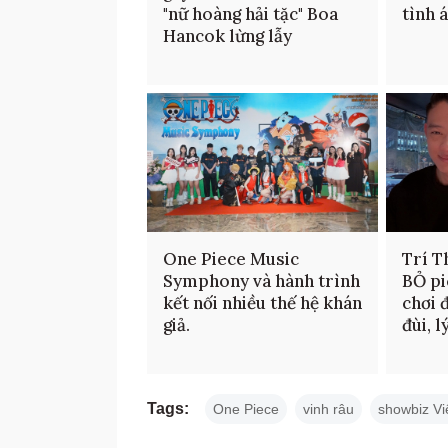
"nữ hoàng hải tặc" Boa
tình á
Hancok lừng lẫy
One Piece Music
Trí T
Symphony và hành trình
BỎ pi
kết nối nhiều thế hệ khán
chơi 
giả.
đùi, l
Tags:
One Piece
vinh râu
showbiz Vi