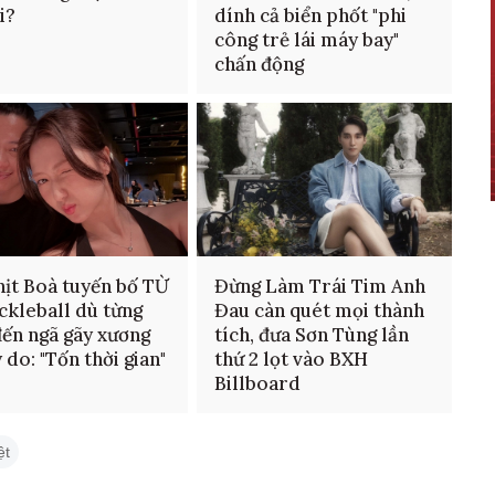
i?
dính cả biển phốt "phi
công trẻ lái máy bay"
chấn động
hịt Boà tuyến bố TỪ
Đừng Làm Trái Tim Anh
ckleball dù từng
Đau càn quét mọi thành
đến ngã gãy xương
tích, đưa Sơn Tùng lần
ý do: "Tốn thời gian"
thứ 2 lọt vào BXH
Billboard
ệt