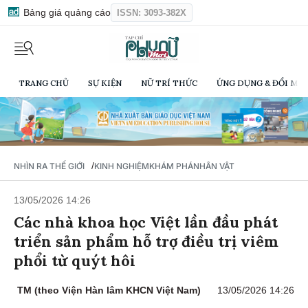
Bảng giá quảng cáo
ISSN: 3093-382X
TRANG CHỦ
SỰ KIỆN
NỮ TRÍ THỨC
ỨNG DỤNG & ĐỔI MỚI
/
NHÌN RA THẾ GIỚI
KINH NGHIỆM
KHÁM PHÁ
NHÂN VẬT
13/05/2026 14:26
Các nhà khoa học Việt lần đầu phát
triển sản phẩm hỗ trợ điều trị viêm
phổi từ quýt hôi
TM (theo Viện Hàn lâm KHCN Việt Nam)
13/05/2026 14:26