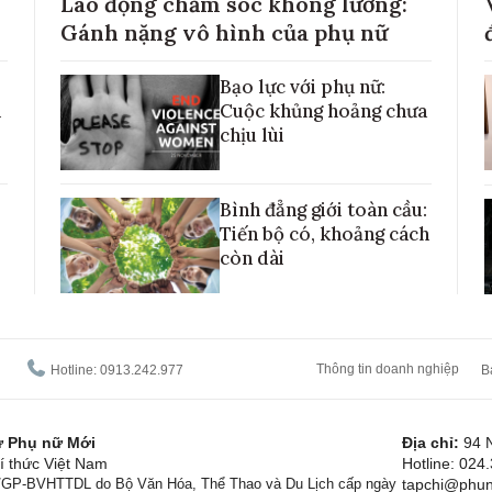
Lao động chăm sóc không lương:
Gánh nặng vô hình của phụ nữ
Bạo lực với phụ nữ:
h
Cuộc khủng hoảng chưa
chịu lùi
Bình đẳng giới toàn cầu:
Tiến bộ có, khoảng cách
còn dài
Thông tin doanh nghiệp
Hotline: 0913.242.977
B
tử Phụ nữ Mới
Địa chỉ:
94 
í thức Việt Nam
Hotline: 024
1/GP-BVHTTDL do Bộ Văn Hóa, Thể Thao và Du Lịch cấp ngày
tapchi@phun