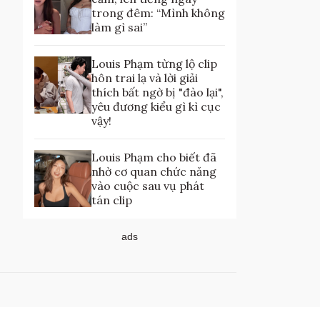
trong đêm: “Mình không
làm gì sai”
Louis Phạm từng lộ clip
hôn trai lạ và lời giải
thích bất ngờ bị "đào lại",
yêu đương kiểu gì kì cục
vậy!
Louis Phạm cho biết đã
nhờ cơ quan chức năng
vào cuộc sau vụ phát
tán clip
ads