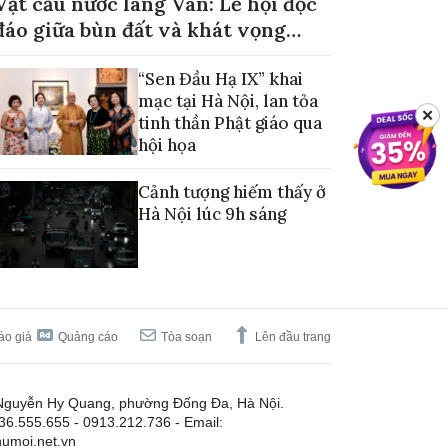
Vật cầu nước làng Vân: Lễ hội độc
đáo giữa bùn đất và khát vọng
mùa màng no đủ
“Sen Đầu Hạ IX” khai
mạc tại Hà Nội, lan tỏa
✕
tinh thần Phật giáo qua
hội họa
Cảnh tượng hiếm thấy ở
Hà Nội lúc 9h sáng
áo giá
Quảng cáo
Tòa soạn
Lên đầu trang
Nguyễn Hy Quang, phường Đống Đa, Hà Nội.
.36.555.655 - 0913.212.736 - Email:
umoi.net.vn