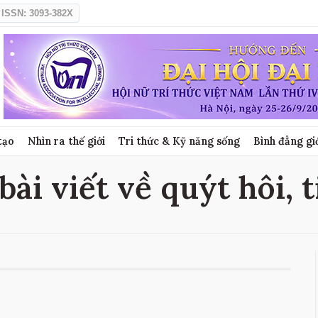
ISSN: 3093-382X
tạo
Nhìn ra thế giới
Tri thức & Kỹ năng sống
Bình đẳng gi
bài viết về quýt hôi, 