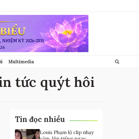
ới
Multimedia
tin tức quýt hôi
Tin đọc nhiều
Louis Phạm lộ clip nhạy
cảm, lên tiếng ngay