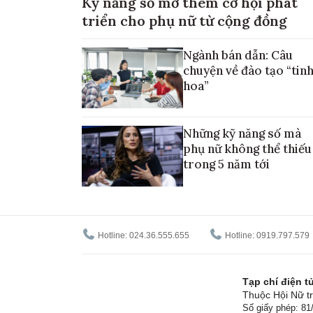
Kỹ năng số mở thêm cơ hội phát
triển cho phụ nữ từ cộng đồng
Ngành bán dẫn: Câu
chuyện về đào tạo “tin
hoa”
Những kỹ năng số mà
phụ nữ không thể thiếu
trong 5 năm tới
Hotline: 024.36.555.655
Hotline: 0919.797.579
Tạp chí điện 
Thuộc Hội Nữ tr
Số giấy phép: 8