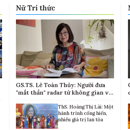
Nữ Trí thức
GS.TS. Lê Toàn Thủy: Người đưa
"mắt thần" radar từ không gian về
với những cánh đồng lúa Việt Nam
ThS. Hoàng Thị Lài: Một
hành trình cống hiến,
nhiều giá trị lan tỏa