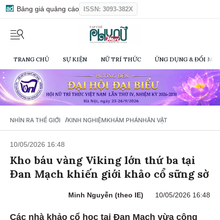
Bảng giá quảng cáo
ISSN: 3093-382X
TRANG CHỦ
SỰ KIỆN
NỮ TRÍ THỨC
ỨNG DỤNG & ĐỔI MỚI
/
NHÌN RA THẾ GIỚI
KINH NGHIỆM
KHÁM PHÁ
NHÂN VẬT
10/05/2026 16:48
Kho báu vàng Viking lớn thứ ba tại
Đan Mạch khiến giới khảo cổ sững sờ
Minh Nguyễn (theo IE)
10/05/2026 16:48
Các nhà khảo cổ học tại Đan Mạch vừa công