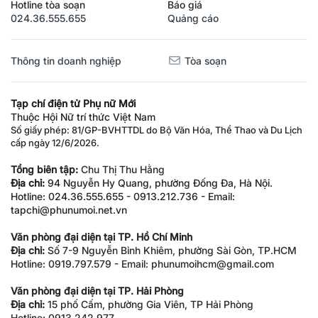
Hotline tòa soạn
Báo giá
024.36.555.655
Quảng cáo
Thông tin doanh nghiệp
Tòa soạn
Tạp chí điện tử Phụ nữ Mới
Thuộc Hội Nữ trí thức Việt Nam
Số giấy phép: 81/GP-BVHTTDL do Bộ Văn Hóa, Thể Thao và Du Lịch
cấp ngày 12/6/2026.
Tổng biên tập:
Chu Thị Thu Hằng
Địa chỉ:
94 Nguyễn Hy Quang, phường Đống Đa, Hà Nội.
Hotline: 024.36.555.655 - 0913.212.736 - Email:
tapchi@phunumoi.net.vn
Văn phòng đại diện tại TP. Hồ Chí Minh
Địa chỉ:
Số 7-9 Nguyễn Bỉnh Khiêm, phường Sài Gòn, TP.HCM
Hotline: 0919.797.579 - Email: phunumoihcm@gmail.com
Văn phòng đại diện tại TP. Hải Phòng
Địa chỉ:
15 phố Cấm, phường Gia Viên, TP Hải Phòng
Hotline: 0913.242.977