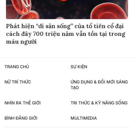
Phát hiện “di sản sống” của tổ tiên cổ đại
cách đây 700 triệu năm vẫn tồn tại trong
máu người
TRANG CHỦ
SỰ KIỆN
NỮ TRÍ THỨC
ỨNG DỤNG & ĐỔI MỚI SÁNG
TẠO
NHÌN RA THẾ GIỚI
TRI THỨC & KỸ NĂNG SỐNG
BÌNH ĐẲNG GIỚI
MULTIMEDIA