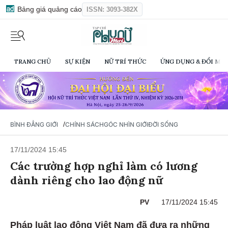
Bảng giá quảng cáo
ISSN: 3093-382X
TRANG CHỦ
SỰ KIỆN
NỮ TRÍ THỨC
ỨNG DỤNG & ĐỔI MỚI
/
BÌNH ĐẲNG GIỚI
CHÍNH SÁCH
GÓC NHÌN GIỚI
ĐỜI SỐNG
17/11/2024 15:45
Các trường hợp nghỉ làm có lương
dành riêng cho lao động nữ
PV
17/11/2024 15:45
Pháp luật lao động Việt Nam đã đưa ra những