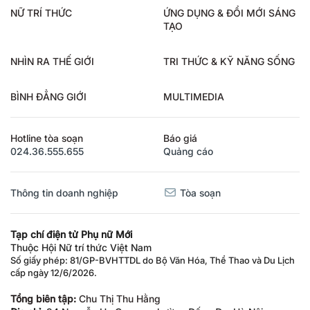
NỮ TRÍ THỨC
ỨNG DỤNG & ĐỔI MỚI SÁNG
TẠO
NHÌN RA THẾ GIỚI
TRI THỨC & KỸ NĂNG SỐNG
BÌNH ĐẲNG GIỚI
MULTIMEDIA
Hotline tòa soạn
Báo giá
024.36.555.655
Quảng cáo
Thông tin doanh nghiệp
Tòa soạn
Tạp chí điện tử Phụ nữ Mới
Thuộc Hội Nữ trí thức Việt Nam
Số giấy phép: 81/GP-BVHTTDL do Bộ Văn Hóa, Thể Thao và Du Lịch
cấp ngày 12/6/2026.
Tổng biên tập:
Chu Thị Thu Hằng
Địa chỉ:
94 Nguyễn Hy Quang, phường Đống Đa, Hà Nội.