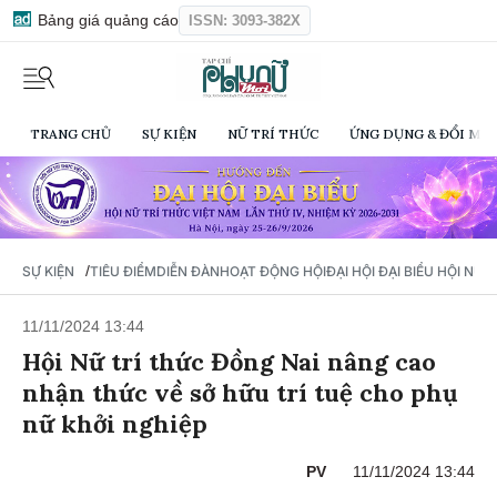
Bảng giá quảng cáo
ISSN: 3093-382X
TRANG CHỦ
SỰ KIỆN
NỮ TRÍ THỨC
ỨNG DỤNG & ĐỔI MỚI
/
SỰ KIỆN
TIÊU ĐIỂM
DIỄN ĐÀN
HOẠT ĐỘNG HỘI
ĐẠI HỘI ĐẠI BIỂU HỘI NỮ 
11/11/2024 13:44
Hội Nữ trí thức Đồng Nai nâng cao
nhận thức về sở hữu trí tuệ cho phụ
nữ khởi nghiệp
PV
11/11/2024 13:44