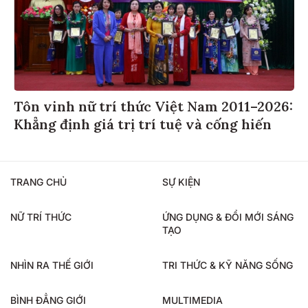
Tôn vinh nữ trí thức Việt Nam 2011–2026:
Khẳng định giá trị trí tuệ và cống hiến
TRANG CHỦ
SỰ KIỆN
NỮ TRÍ THỨC
ỨNG DỤNG & ĐỔI MỚI SÁNG
TẠO
NHÌN RA THẾ GIỚI
TRI THỨC & KỸ NĂNG SỐNG
BÌNH ĐẲNG GIỚI
MULTIMEDIA