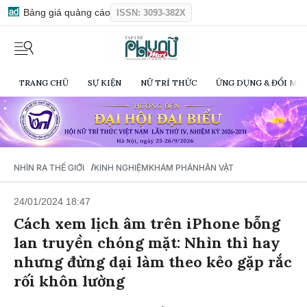
Bảng giá quảng cáo
ISSN: 3093-382X
TRANG CHỦ
SỰ KIỆN
NỮ TRÍ THỨC
ỨNG DỤNG & ĐỔI MỚI
/
NHÌN RA THẾ GIỚI
KINH NGHIỆM
KHÁM PHÁ
NHÂN VẬT
24/01/2024 18:47
Cách xem lịch âm trên iPhone bỗng
lan truyền chóng mặt: Nhìn thì hay
nhưng đừng dại làm theo kẻo gặp rắc
rối khôn lường