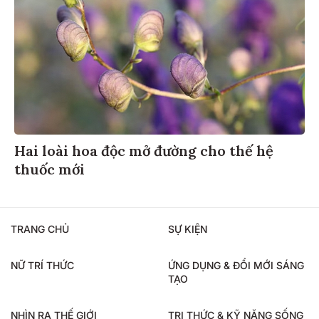
Hai loài hoa độc mở đường cho thế hệ
thuốc mới
TRANG CHỦ
SỰ KIỆN
NỮ TRÍ THỨC
ỨNG DỤNG & ĐỔI MỚI SÁNG
TẠO
NHÌN RA THẾ GIỚI
TRI THỨC & KỸ NĂNG SỐNG