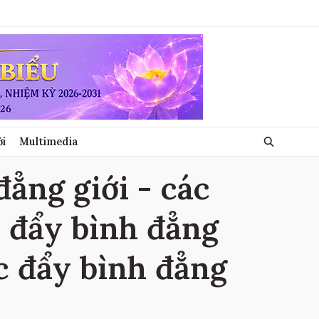
ới
Multimedia
ẳng giới - các
c đẩy bình đẳng
úc đẩy bình đẳng