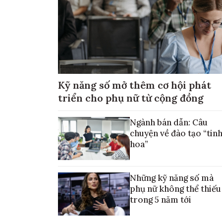
Kỹ năng số mở thêm cơ hội phát
triển cho phụ nữ từ cộng đồng
Ngành bán dẫn: Câu
chuyện về đào tạo “tin
hoa”
Những kỹ năng số mà
phụ nữ không thể thiếu
trong 5 năm tới