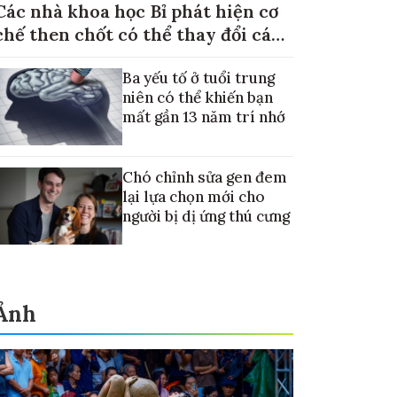
Các nhà khoa học Bỉ phát hiện cơ
chế then chốt có thể thay đổi cách
điều trị ung thư di căn gan
Ba yếu tố ở tuổi trung
niên có thể khiến bạn
mất gần 13 năm trí nhớ
Chó chỉnh sửa gen đem
lại lựa chọn mới cho
người bị dị ứng thú cưng
Ảnh