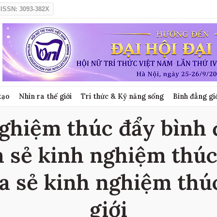
ISSN: 3093-382X
tạo
Nhìn ra thế giới
Tri thức & Kỹ năng sống
Bình đẳng gi
nghiệm thúc đẩy bình đ
ia sẻ kinh nghiệm thú
hia sẻ kinh nghiệm th
giới