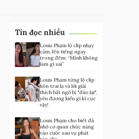
Tin đọc nhiều
Louis Phạm lộ clip nhạy
cảm, lên tiếng ngay
trong đêm: “Mình không
làm gì sai”
Louis Phạm từng lộ clip
hôn trai lạ và lời giải
thích bất ngờ bị "đào lại",
yêu đương kiểu gì kì cục
vậy!
Louis Phạm cho biết đã
nhờ cơ quan chức năng
vào cuộc sau vụ phát