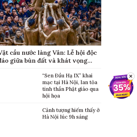
Vật cầu nước làng Vân: Lễ hội độc
đáo giữa bùn đất và khát vọng
mùa màng no đủ
“Sen Đầu Hạ IX” khai
✕
mạc tại Hà Nội, lan tỏa
tinh thần Phật giáo qua
hội họa
Cảnh tượng hiếm thấy ở
Hà Nội lúc 9h sáng