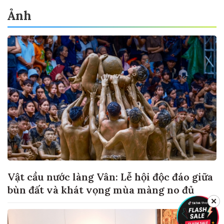
Ảnh
Vật cầu nước làng Vân: Lễ hội độc đáo giữa
bùn đất và khát vọng mùa màng no đủ
✕