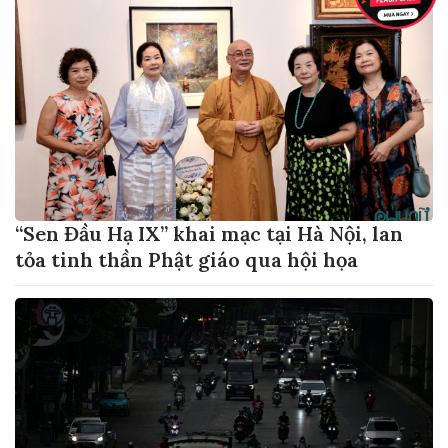
“Sen Đầu Hạ IX” khai mạc tại Hà Nội, lan
tỏa tinh thần Phật giáo qua hội họa