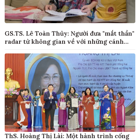
GS.TS. Lê Toàn Thủy: Người đưa "mắt thần"
radar từ không gian về với những cánh
đồng lúa Việt Nam
ThS. Hoàng Thị Lài: Một hành trình cống