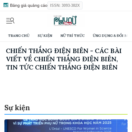
Bảng giá quảng cáo
ISSN: 3093-382X
TRANG CHỦ
SỰ KIỆN
NỮ TRÍ THỨC
ỨNG DỤNG & ĐỔI MỚI
CHIẾN THẮNG ĐIỆN BIÊN - CÁC BÀI
VIẾT VỀ CHIẾN THẮNG ĐIỆN BIÊN,
TIN TỨC CHIẾN THẮNG ĐIỆN BIÊN
Sự kiện