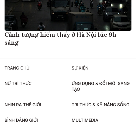
Cảnh tượng hiếm thấy ở Hà Nội lúc 9h
sáng
TRANG CHỦ
SỰ KIỆN
NỮ TRÍ THỨC
ỨNG DỤNG & ĐỔI MỚI SÁNG
TẠO
NHÌN RA THẾ GIỚI
TRI THỨC & KỸ NĂNG SỐNG
BÌNH ĐẲNG GIỚI
MULTIMEDIA