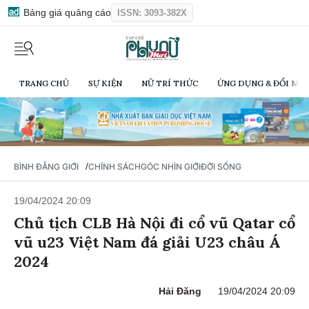
Bảng giá quảng cáo
ISSN: 3093-382X
TRANG CHỦ
SỰ KIỆN
NỮ TRÍ THỨC
ỨNG DỤNG & ĐỔI MỚI
/
BÌNH ĐẲNG GIỚI
CHÍNH SÁCH
GÓC NHÌN GIỚI
ĐỜI SỐNG
19/04/2024 20:09
Chủ tịch CLB Hà Nội đi cổ vũ Qatar cổ
vũ u23 Việt Nam đá giải U23 châu Á
2024
Hải Đăng
19/04/2024 20:09