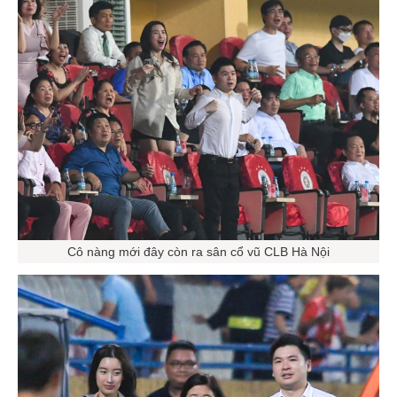
Cô nàng mới đây còn ra sân cổ vũ CLB Hà Nội