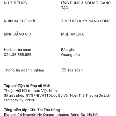
NỮ TRÍ THỨC
ỨNG DỤNG & ĐỔI MỚI SÁNG
TẠO
NHÌN RA THẾ GIỚI
TRI THỨC & KỸ NĂNG SỐNG
BÌNH ĐẲNG GIỚI
MULTIMEDIA
Hotline tòa soạn
Báo giá
024.36.555.655
Quảng cáo
Thông tin doanh nghiệp
Tòa soạn
Tạp chí điện tử Phụ nữ Mới
Thuộc Hội Nữ trí thức Việt Nam
Số giấy phép: 81/GP-BVHTTDL do Bộ Văn Hóa, Thể Thao và Du Lịch
cấp ngày 12/6/2026.
Tổng biên tập:
Chu Thị Thu Hằng
Địa chỉ:
94 Nguyễn Hy Quang, phường Đống Đa, Hà Nội.