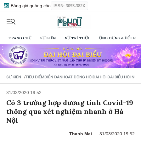
Bảng giá quảng cáo
ISSN: 3093-382X
TRANG CHỦ
SỰ KIỆN
NỮ TRÍ THỨC
ỨNG DỤNG & ĐỔI MỚI
/
SỰ KIỆN
TIÊU ĐIỂM
DIỄN ĐÀN
HOẠT ĐỘNG HỘI
ĐẠI HỘI ĐẠI BIỂU HỘI NỮ 
31/03/2020 19:52
Có 3 trường hợp dương tính Covid-19
thông qua xét nghiệm nhanh ở Hà
Nội
Thanh Mai
31/03/2020 19:52