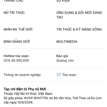
TRANG CHỦ
SỰ KIỆN
NỮ TRÍ THỨC
ỨNG DỤNG & ĐỔI MỚI SÁNG
TẠO
NHÌN RA THẾ GIỚI
TRI THỨC & KỸ NĂNG SỐNG
BÌNH ĐẲNG GIỚI
MULTIMEDIA
Hotline tòa soạn
Báo giá
024.36.555.655
Quảng cáo
Thông tin doanh nghiệp
Tòa soạn
Tạp chí điện tử Phụ nữ Mới
Thuộc Hội Nữ trí thức Việt Nam
Số giấy phép: 81/GP-BVHTTDL do Bộ Văn Hóa, Thể Thao và Du Lịch
cấp ngày 12/6/2026.