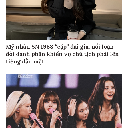
Mỹ nhân SN 1988 “cặp” đại gia, nổi loạn
đòi danh phận khiến vợ chủ tịch phải lên
tiếng dằn mặt