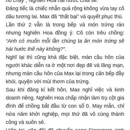
nó cháy”,
Nghiên Hoa hài hước chia sẻ.
Đáng tiếc là chiếc nhẫn quá rộng không vừa tay cô
dâu tương lai. Max đã “thất bại” và quyết phục thù.
Lần thứ 2 vẫn là trong bếp và món trứng rán
nhưng Nghiên Hoa đồng ý. Cô còn trêu chồng:
“Anh có muốn mỗi lần chúng ta ăn món trứng sẽ
hài hước thế này không?”.
Nghĩ lại thì cũng khá đặc biệt, màn cầu hôn của
người khác diễn ra ở một nơi đẹp đẽ và lãng mạn,
nhưng màn cầu hôn của Max lại trong căn bếp đầy
khói, quyện với mùi thơm của trứng.
Sau khi đăng kí kết hôn, Max nghỉ việc và kinh
doanh riêng. Nghiên Hoa chấp nhận làm trụ cột gia
đình để chồng bắt đầu từ con số 0. May mắn, chỉ
nửa năm khởi nghiệp, mọi thứ đã vô cùng thành
công và suôn sẻ.