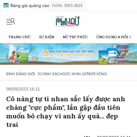
Bảng giá quảng cáo
ISSN: 3093-382X
TRANG CHỦ
SỰ KIỆN
NỮ TRÍ THỨC
ỨNG DỤNG & ĐỔI MỚI
/
BÌNH ĐẲNG GIỚI
CHÍNH SÁCH
GÓC NHÌN GIỚI
ĐỜI SỐNG
08/09/2023 16:11
Cô nàng tự ti nhan sắc lấy được anh
chàng "cực phẩm", lần gặp đầu tiên
muốn bỏ chạy vì anh ấy quá... đẹp
trai