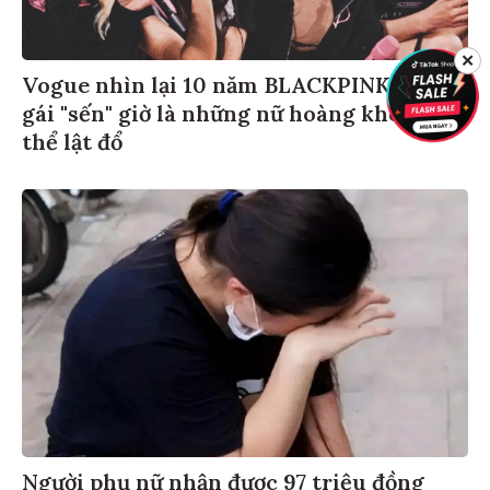
✕
Vogue nhìn lại 10 năm BLACKPINK: 4 cô
gái "sến" giờ là những nữ hoàng không
thể lật đổ
Người phụ nữ nhận được 97 triệu đồng