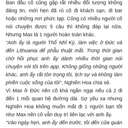
Ban đầu cô cũng gặp rất nhiều đối tượng không
đáng tin, mới hẹn đã rủ cô đi khách sạn, đi bar
hoặc những nơi phức tạp. Cũng có nhiều người cô
nói chuyện được 5 câu thì không đáp lại nữa.
Nhưng Max là 1 người hoàn toàn khác.
“Anh ấy là người Thổ Nhĩ Kỳ, làm việc ở Đức và
đến Lithuania để phẫu thuật mắt. Trong thời gian
chờ hồi phục anh ấy dành nhiều thời gian nói
chuyện với tôi trên app. Không giống những người
khác, anh ấy rất tôn trọng tôi, lịch sự và không làm
phiền cuộc sống của tôi”
, Nghiên Hoa chia sẻ.
Vì Max ở Đức nên cô khá ngần ngại nếu cả 2 đi
đến 1 mối quan hệ đường dài. Sợ yêu xa nhưng
Nghiên Hoa không muốn mất đi 1 người bạn tốt
như Max nên cô vẫn duy trì liên lạc với anh ấy.
“Vào ngày hẹn, anh ấy đến trước, tôi đến cửa quán