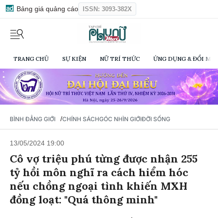
Bảng giá quảng cáo
ISSN: 3093-382X
TRANG CHỦ
SỰ KIỆN
NỮ TRÍ THỨC
ỨNG DỤNG & ĐỔI MỚI
/
BÌNH ĐẲNG GIỚI
CHÍNH SÁCH
GÓC NHÌN GIỚI
ĐỜI SỐNG
13/05/2024 19:00
Cô vợ triệu phú từng được nhận 255
tỷ hồi môn nghĩ ra cách hiểm hóc
nếu chồng ngoại tình khiến MXH
đồng loạt: "Quá thông minh"