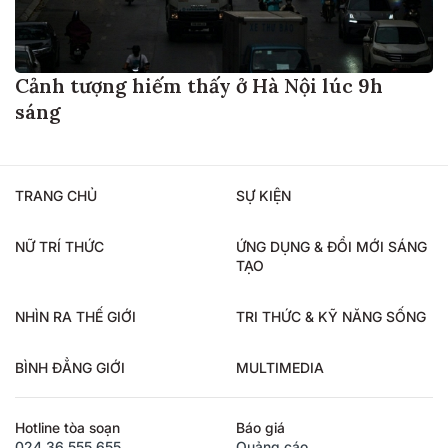
Cảnh tượng hiếm thấy ở Hà Nội lúc 9h
sáng
TRANG CHỦ
SỰ KIỆN
NỮ TRÍ THỨC
ỨNG DỤNG & ĐỔI MỚI SÁNG
TẠO
NHÌN RA THẾ GIỚI
TRI THỨC & KỸ NĂNG SỐNG
BÌNH ĐẲNG GIỚI
MULTIMEDIA
Hotline tòa soạn
Báo giá
024.36.555.655
Quảng cáo