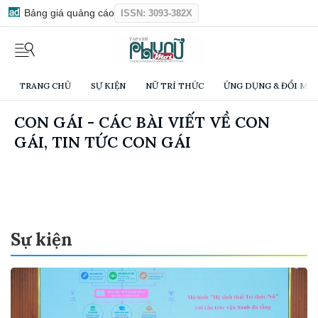
Bảng giá quảng cáo
ISSN: 3093-382X
TRANG CHỦ
SỰ KIỆN
NỮ TRÍ THỨC
ỨNG DỤNG & ĐỔI MỚI
CON GÁI - CÁC BÀI VIẾT VỀ CON
GÁI, TIN TỨC CON GÁI
Sự kiện