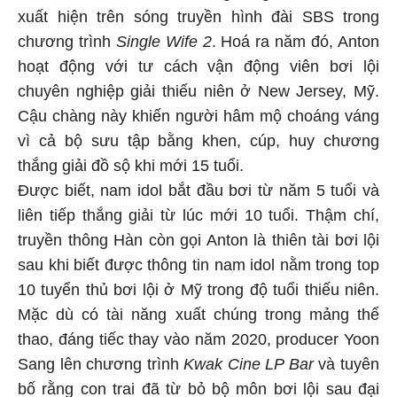
xuất hiện trên sóng truyền hình đài SBS trong
chương trình
Single Wife 2
. Hoá ra năm đó, Anton
hoạt động với tư cách vận động viên bơi lội
chuyên nghiệp giải thiếu niên ở New Jersey, Mỹ.
Cậu chàng này khiến người hâm mộ choáng váng
vì cả bộ sưu tập bằng khen, cúp, huy chương
thắng giải đồ sộ khi mới 15 tuổi.
Được biết, nam idol bắt đầu bơi từ năm 5 tuổi và
liên tiếp thắng giải từ lúc mới 10 tuổi. Thậm chí,
truyền thông Hàn còn gọi Anton là thiên tài bơi lội
sau khi biết được thông tin nam idol nằm trong top
10 tuyển thủ bơi lội ở Mỹ trong độ tuổi thiếu niên.
Mặc dù có tài năng xuất chúng trong mảng thể
thao, đáng tiếc thay vào năm 2020, producer Yoon
Sang lên chương trình
Kwak Cine LP Bar
và tuyên
bố rằng con trai đã từ bỏ bộ môn bơi lội sau đại