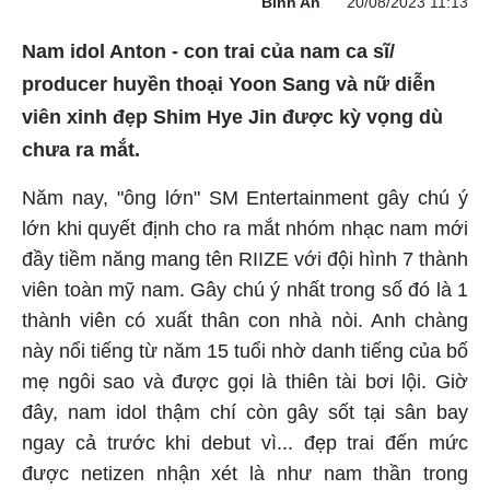
Bình An
20/08/2023 11:13
Nam idol Anton - con trai của nam ca sĩ/
producer huyền thoại Yoon Sang và nữ diễn
viên xinh đẹp Shim Hye Jin được kỳ vọng dù
chưa ra mắt.
Năm nay, "ông lớn" SM Entertainment gây chú ý
lớn khi quyết định cho ra mắt nhóm nhạc nam mới
đầy tiềm năng mang tên RIIZE với đội hình 7 thành
viên toàn mỹ nam. Gây chú ý nhất trong số đó là 1
thành viên có xuất thân con nhà nòi. Anh chàng
này nổi tiếng từ năm 15 tuổi nhờ danh tiếng của bố
mẹ ngôi sao và được gọi là thiên tài bơi lội. Giờ
đây, nam idol thậm chí còn gây sốt tại sân bay
ngay cả trước khi debut vì... đẹp trai đến mức
được netizen nhận xét là như nam thần trong