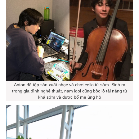
Anton đã tập sản xuất nhạc và chơi cello từ sớm. Sinh ra
trong gia đình nghệ thuật, nam idol cũng bộc lộ tài năng từ
khá sớm và được bố mẹ ủng hộ