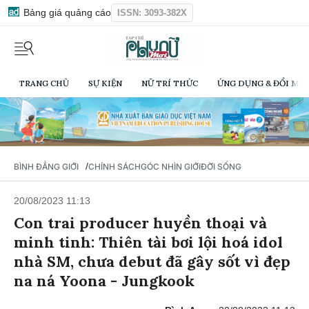
Bảng giá quảng cáo
ISSN: 3093-382X
TRANG CHỦ
SỰ KIỆN
NỮ TRÍ THỨC
ỨNG DỤNG & ĐỔI MỚI
/
BÌNH ĐẲNG GIỚI
CHÍNH SÁCH
GÓC NHÌN GIỚI
ĐỜI SỐNG
20/08/2023 11:13
Con trai producer huyền thoại và
minh tinh: Thiên tài bơi lội hoá idol
nhà SM, chưa debut đã gây sốt vì đẹp
na ná Yoona - Jungkook