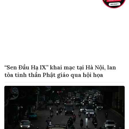
“Sen Đầu Hạ IX” khai mạc tại Hà Nội, lan
tỏa tinh thần Phật giáo qua hội họa