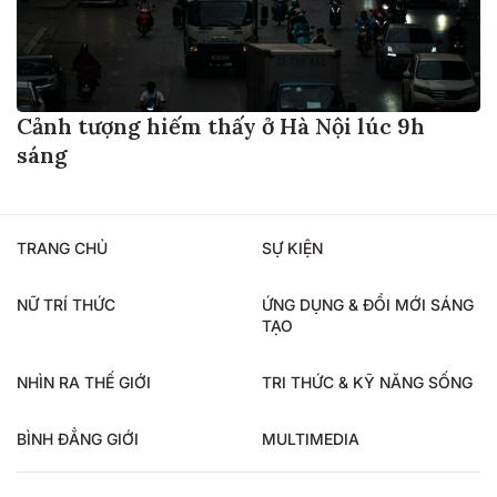
Cảnh tượng hiếm thấy ở Hà Nội lúc 9h
sáng
TRANG CHỦ
SỰ KIỆN
NỮ TRÍ THỨC
ỨNG DỤNG & ĐỔI MỚI SÁNG
TẠO
NHÌN RA THẾ GIỚI
TRI THỨC & KỸ NĂNG SỐNG
BÌNH ĐẲNG GIỚI
MULTIMEDIA