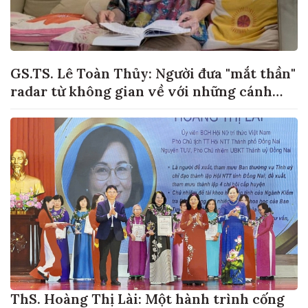
GS.TS. Lê Toàn Thủy: Người đưa "mắt thần"
radar từ không gian về với những cánh
đồng lúa Việt Nam
ThS. Hoàng Thị Lài: Một hành trình cống