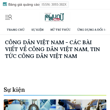
Bảng giá quảng cáo
ISSN: 3093-382X
TRANG CHỦ
SỰ KIỆN
NỮ TRÍ THỨC
ỨNG DỤNG & ĐỔI MỚI
CÔNG DÂN VIỆT NAM - CÁC BÀI
VIẾT VỀ CÔNG DÂN VIỆT NAM, TIN
TỨC CÔNG DÂN VIỆT NAM
Sự kiện