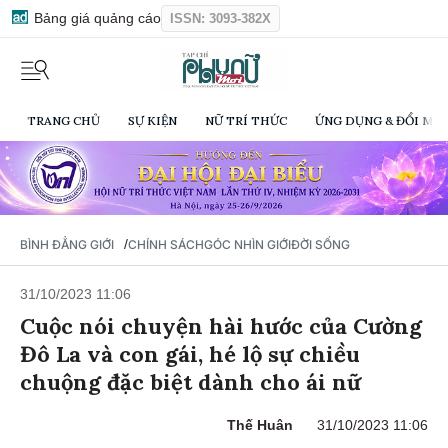
Bảng giá quảng cáo
ISSN: 3093-382X
TRANG CHỦ
SỰ KIỆN
NỮ TRÍ THỨC
ỨNG DỤNG & ĐỔI MỚI
/
BÌNH ĐẲNG GIỚI
CHÍNH SÁCH
GÓC NHÌN GIỚI
ĐỜI SỐNG
31/10/2023 11:06
Cuộc nói chuyện hài hước của Cường
Đô La và con gái, hé lộ sự chiều
chuộng đặc biệt dành cho ái nữ
Thế Huân
31/10/2023 11:06