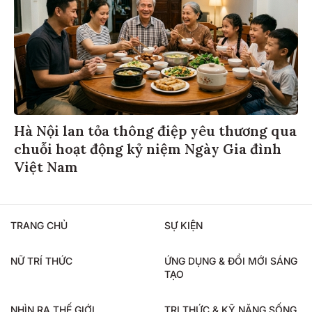
Hà Nội lan tỏa thông điệp yêu thương qua
chuỗi hoạt động kỷ niệm Ngày Gia đình
Việt Nam
TRANG CHỦ
SỰ KIỆN
NỮ TRÍ THỨC
ỨNG DỤNG & ĐỔI MỚI SÁNG
TẠO
NHÌN RA THẾ GIỚI
TRI THỨC & KỸ NĂNG SỐNG