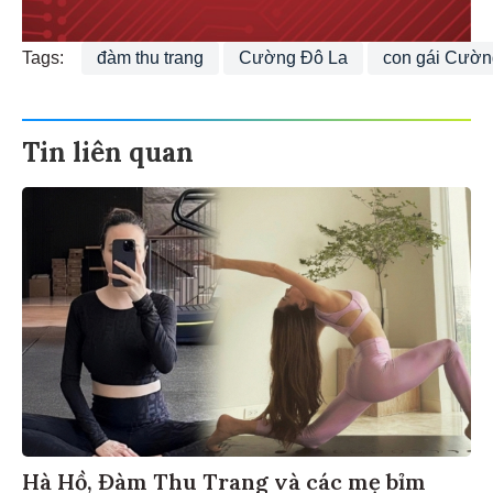
Tags:
đàm thu trang
Cường Đô La
con gái Cườn
Tin liên quan
Hà Hồ, Đàm Thu Trang và các mẹ bỉm