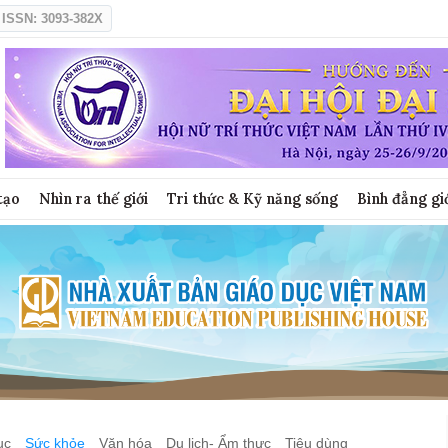
ISSN: 3093-382X
tạo
Nhìn ra thế giới
Tri thức & Kỹ năng sống
Bình đẳng gi
ục
Sức khỏe
Văn hóa
Du lịch- Ẩm thực
Tiêu dùng