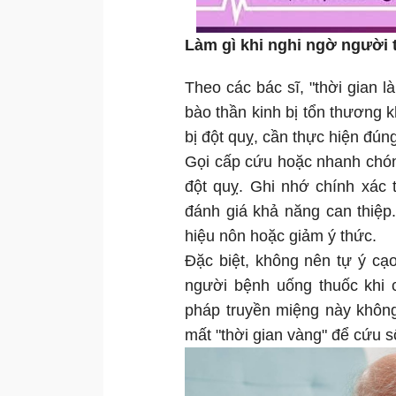
Làm gì khi nghi ngờ người 
Theo các bác sĩ, "thời gian l
bào thần kinh bị tổn thương k
bị đột quỵ, cần thực hiện đún
Gọi cấp cứu hoặc nhanh chón
đột quỵ. Ghi nhớ chính xác 
đánh giá khả năng can thiệ
hiệu nôn hoặc giảm ý thức.
Đặc biệt, không nên tự ý cạ
người bệnh uống thuốc khi 
pháp truyền miệng này không 
mất "thời gian vàng" để cứu 