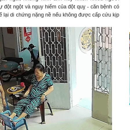
ự đột ngột và nguy hiểm của đột quỵ - căn bệnh có
ể lại di chứng nặng nề nếu không được cấp cứu kịp