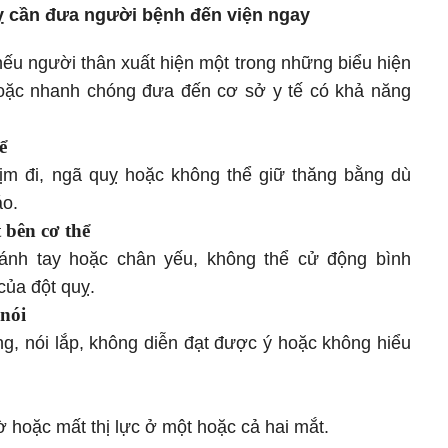
ỵ cần đưa người bệnh đến viện ngay
ếu người thân xuất hiện một trong những biểu hiện
hoặc nhanh chóng đưa đến cơ sở y tế có khả năng
ể
ịm đi, ngã quỵ hoặc không thể giữ thăng bằng dù
áo.
 bên cơ thể
ánh tay hoặc chân yếu, không thể cử động bình
của đột quỵ.
 nói
g, nói lắp, không diễn đạt được ý hoặc không hiểu
ờ hoặc mất thị lực ở một hoặc cả hai mắt.