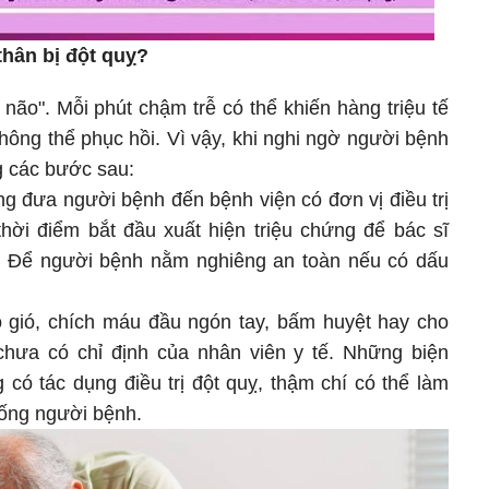
thân bị đột quỵ?
à não". Mỗi phút chậm trễ có thể khiến hàng triệu tế
hông thể phục hồi. Vì vậy, khi nghi ngờ người bệnh
g các bước sau:
g đưa người bệnh đến bệnh viện có đơn vị điều trị
thời điểm bắt đầu xuất hiện triệu chứng để bác sĩ
p. Để người bệnh nằm nghiêng an toàn nếu có dấu
o gió, chích máu đầu ngón tay, bấm huyệt hay cho
chưa có chỉ định của nhân viên y tế. Những biện
có tác dụng điều trị đột quỵ, thậm chí có thể làm
sống người bệnh.