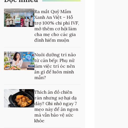
Ra mắt Quỹ Mầm
Xanh An Việt – Hỗ
trợ 100% chi phí IVF,
mở thêm cơ hội làm
cha mẹ cho các gia
đình hiếm muộn
Nuôi dưỡng trí não
từ căn bếp: Phụ nữ
làm việc trí óc nên
ăn gì để luôn minh
mẫn?
Thích ăn đồ chiên
rán nhưng sợ hại dạ
dày? Ghi nhớ ngay 7
mẹo này để ăn ngon
mà vẫn bảo vệ sức
khỏe