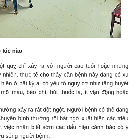
ứ lúc nào
ột quỵ chỉ xảy ra với người cao tuổi hoặc những
y nhiên, thực tế cho thấy căn bệnh này đang có xu
 hiện ở bất kỳ ai có yếu tố nguy cơ như tăng huyết
n mỡ máu, béo phì, hút thuốc lá, ít vận động hoặc
thường xảy ra rất đột ngột. Người bệnh có thể đang
chuyện bình thường rồi bất ngờ xuất hiện các triệu
y, việc nhận biết sớm các dấu hiệu cảnh báo có ý
cứu sống người bệnh.