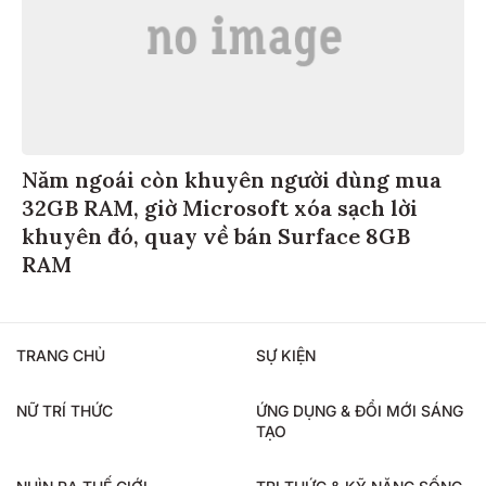
Năm ngoái còn khuyên người dùng mua
32GB RAM, giờ Microsoft xóa sạch lời
khuyên đó, quay về bán Surface 8GB
RAM
TRANG CHỦ
SỰ KIỆN
NỮ TRÍ THỨC
ỨNG DỤNG & ĐỔI MỚI SÁNG
TẠO
NHÌN RA THẾ GIỚI
TRI THỨC & KỸ NĂNG SỐNG