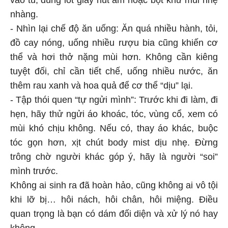
nhàng.
- Nhìn lại chế độ ăn uống: Ăn quá nhiều hành, tỏi,
đồ cay nóng, uống nhiều rượu bia cũng khiến cơ
thể và hơi thở nặng mùi hơn. Không cần kiêng
tuyệt đối, chỉ cần tiết chế, uống nhiều nước, ăn
thêm rau xanh và hoa quả để cơ thể “dịu” lại.
- Tập thói quen “tự ngửi mình”: Trước khi đi làm, đi
hẹn, hãy thử ngửi áo khoác, tóc, vùng cổ, xem có
mùi khó chịu không. Nếu có, thay áo khác, buộc
tóc gọn hơn, xịt chút body mist dịu nhẹ. Đừng
trông chờ người khác góp ý, hãy là người “soi”
mình trước.
Không ai sinh ra đã hoàn hảo, cũng không ai vô tội
khi lỡ bị… hôi nách, hôi chân, hôi miệng. Điều
quan trọng là bạn có dám đối diện và xử lý nó hay
không.