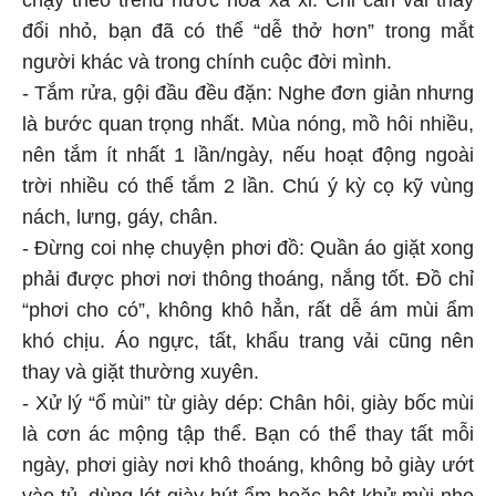
đổi nhỏ, bạn đã có thể “dễ thở hơn” trong mắt
người khác và trong chính cuộc đời mình.
- Tắm rửa, gội đầu đều đặn: Nghe đơn giản nhưng
là bước quan trọng nhất. Mùa nóng, mồ hôi nhiều,
nên tắm ít nhất 1 lần/ngày, nếu hoạt động ngoài
trời nhiều có thể tắm 2 lần. Chú ý kỳ cọ kỹ vùng
nách, lưng, gáy, chân.
- Đừng coi nhẹ chuyện phơi đồ: Quần áo giặt xong
phải được phơi nơi thông thoáng, nắng tốt. Đồ chỉ
“phơi cho có”, không khô hẳn, rất dễ ám mùi ẩm
khó chịu. Áo ngực, tất, khẩu trang vải cũng nên
thay và giặt thường xuyên.
- Xử lý “ổ mùi” từ giày dép: Chân hôi, giày bốc mùi
là cơn ác mộng tập thể. Bạn có thể thay tất mỗi
ngày, phơi giày nơi khô thoáng, không bỏ giày ướt
vào tủ, dùng lót giày hút ẩm hoặc bột khử mùi nhẹ