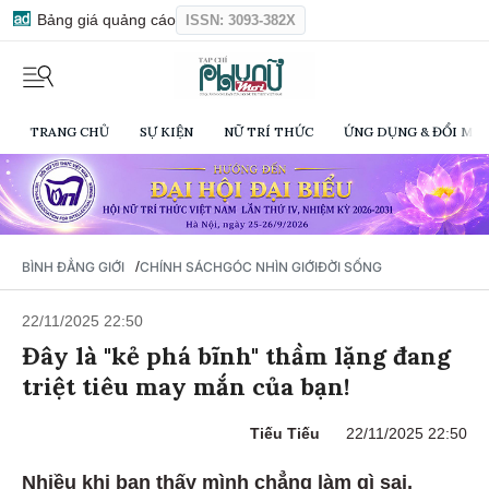
Bảng giá quảng cáo
ISSN: 3093-382X
TRANG CHỦ
SỰ KIỆN
NỮ TRÍ THỨC
ỨNG DỤNG & ĐỔI MỚI
/
BÌNH ĐẲNG GIỚI
CHÍNH SÁCH
GÓC NHÌN GIỚI
ĐỜI SỐNG
22/11/2025 22:50
Đây là "kẻ phá bĩnh" thầm lặng đang
triệt tiêu may mắn của bạn!
Tiếu Tiếu
22/11/2025 22:50
Nhiều khi bạn thấy mình chẳng làm gì sai,