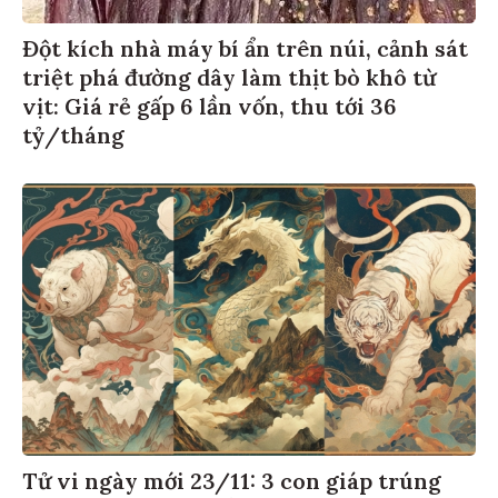
Đột kích nhà máy bí ẩn trên núi, cảnh sát
triệt phá đường dây làm thịt bò khô từ
vịt: Giá rẻ gấp 6 lần vốn, thu tới 36
tỷ/tháng
Tử vi ngày mới 23/11: 3 con giáp trúng