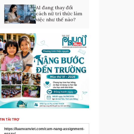
AI đang thay đổi
cách nữ trí thức làm
việc như thế nào?
TIN TÀI TRỢ
https://luanvanviet.com/cam-nang-assignment-
essay/