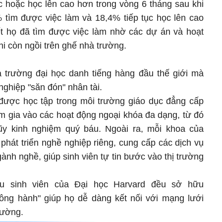
c hoặc học lên cao hơn trong vòng 6 tháng sau khi
% tìm được việc làm và 18,4% tiếp tục học lên cao
ết họ đã tìm được việc làm nhờ các dự án và hoạt
i còn ngồi trên ghế nhà trường.
à trường đại học danh tiếng hàng đầu thế giới mà
ghiệp "săn đón" nhân tài.
ỉ được học tập trong môi trường giáo dục đẳng cấp
am gia vào các hoạt động ngoại khóa đa dạng, từ đó
lũy kinh nghiệm quý báu. Ngoài ra, mỗi khoa của
phát triển nghề nghiệp riêng, cung cấp các dịch vụ
ành nghề, giúp sinh viên tự tin bước vào thị trường
ựu sinh viên của Đại học Harvard đều sở hữu
ông hành" giúp họ dễ dàng kết nối với mạng lưới
rường.