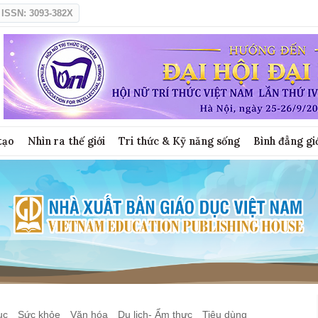
ISSN: 3093-382X
tạo
Nhìn ra thế giới
Tri thức & Kỹ năng sống
Bình đẳng gi
ục
Sức khỏe
Văn hóa
Du lịch- Ẩm thực
Tiêu dùng