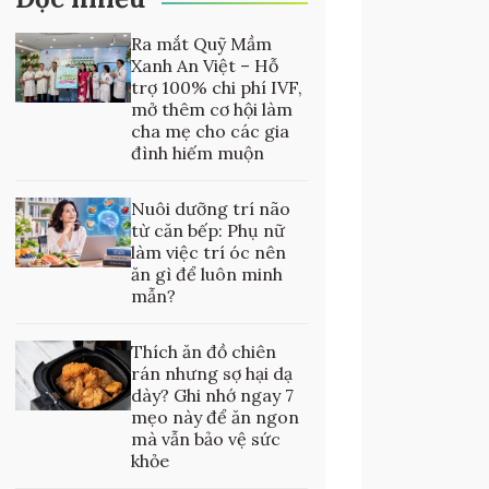
Ra mắt Quỹ Mầm
Xanh An Việt – Hỗ
trợ 100% chi phí IVF,
mở thêm cơ hội làm
cha mẹ cho các gia
đình hiếm muộn
Nuôi dưỡng trí não
từ căn bếp: Phụ nữ
làm việc trí óc nên
ăn gì để luôn minh
mẫn?
Thích ăn đồ chiên
rán nhưng sợ hại dạ
dày? Ghi nhớ ngay 7
mẹo này để ăn ngon
mà vẫn bảo vệ sức
khỏe