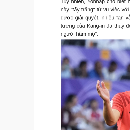
Tuy nhiên, Yonhap cho biết 
này "tẩy trắng" từ vụ việc v
được giải quyết, nhiều fan v
tượng của Kang-in đã thay đổ
người hâm mộ".