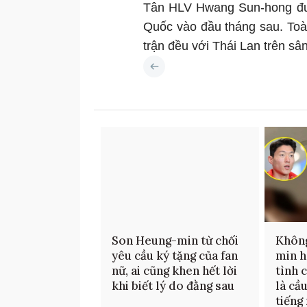
Tân HLV Hwang Sun-hong đượ
Quốc vào đầu tháng sau. Toàn
trận đều với Thái Lan trên sâ
Son Heung-min từ chối
Không
yêu cầu ký tặng của fan
min h
nữ, ai cũng khen hết lời
tình 
khi biết lý do đằng sau
là cầ
tiếng