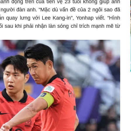
hành động trên của tiền vệ 23 tuổi không giúp anh
ới người đàn anh. "Mặc dù vấn đề của 2 ngôi sao đã
ẫn quay lưng với Lee Kang-in", Yonhap viết. "Hình
i sau khi phải nhận làn sóng chỉ trích mạnh mẽ từ