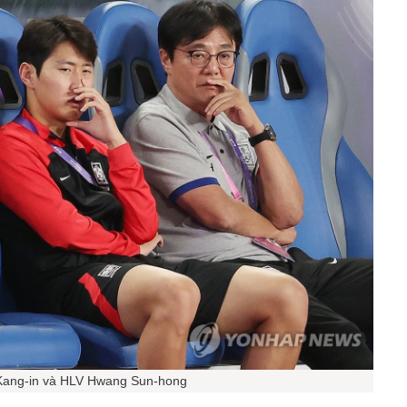
Kang-in và HLV Hwang Sun-hong