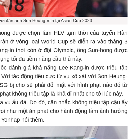
với đàn anh Son Heung-min tại Asian Cup 2023
ong được chọn làm HLV tạm thời của tuyển Hàn
trận ở vòng loại World Cup sẽ diễn ra vào tháng 3
Kang-in thời còn ở đội Olympic, ông Sun-hong được
dụng tối đa tiềm năng cầu thủ này.
ốc đánh giá khả năng Lee Kang-in được triệu tập
p. Với tác động tiêu cực từ vụ xô xát với Son Heung-
PSG bị cho sẽ phải đối mặt với hình phạt nào đó từ
t không triệu tập là khả dĩ nhất cho tới lúc này.
a vụ ẩu đả. Do đó, cân nhắc không triệu tập cậu ấy
ể coi như một án phạt cho hành động làm ảnh hưởng
, Yonhap nói thêm.