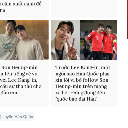
ị cấm xuất cảnh để
tra
: Son Heung-min
Trước Lee Kang-in, một
ầu lên tiếng về vụ
ngôi sao Hàn Quốc phải
 với Lee Kang-in,
xin lỗi vì bỏ follow Son
 cầu sự tha thứ cho
Heung-min trên mạng
 đàn em
xã hội: Đừng đụng đến
"quốc bảo đại Hàn"
ội tuyển Hàn Quốc