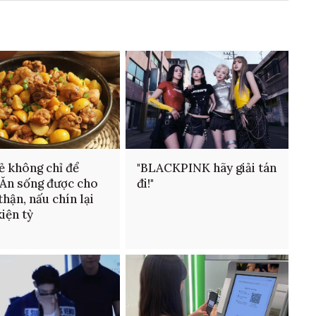
ẻ không chỉ để
"BLACKPINK hãy giải tán
 Ăn sống được cho
đi!"
thận, nấu chín lại
kiện tỳ