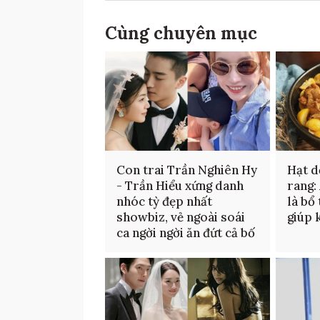
Cùng chuyên mục
Con trai Trần Nghiên Hy
Hạt d
- Trần Hiểu xứng danh
rang:
nhóc tỳ đẹp nhất
là bổ 
showbiz, vẻ ngoài soái
giúp 
ca ngời ngời ăn đứt cả bố