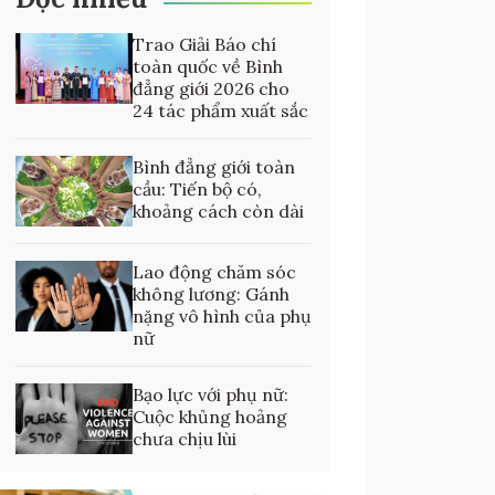
Trao Giải Báo chí
toàn quốc về Bình
đẳng giới 2026 cho
24 tác phẩm xuất sắc
Bình đẳng giới toàn
cầu: Tiến bộ có,
khoảng cách còn dài
Lao động chăm sóc
không lương: Gánh
nặng vô hình của phụ
nữ
Bạo lực với phụ nữ:
Cuộc khủng hoảng
chưa chịu lùi