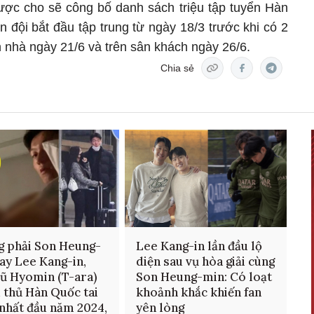
c cho sẽ công bố danh sách triệu tập tuyển Hàn
 đội bắt đầu tập trung từ ngày 18/3 trước khi có 2
n nhà ngày 21/6 và trên sân khách ngày 26/6.
Chia sẻ
 phải Son Heung-
Lee Kang-in lần đầu lộ
ay Lee Kang-in,
diện sau vụ hòa giải cùng
cũ Hyomin (T-ara)
Son Heung-min: Có loạt
u thủ Hàn Quốc tai
khoảnh khắc khiến fan
 nhất đầu năm 2024,
yên lòng