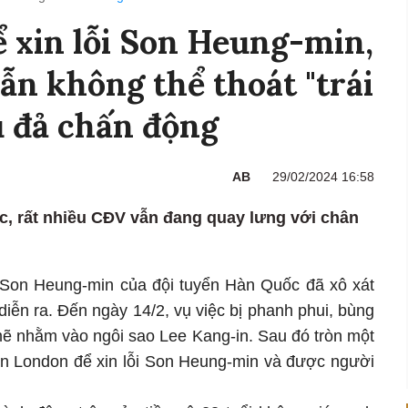
ể xin lỗi Son Heung-min,
ẫn không thể thoát "trái
u đả chấn động
AB
29/02/2024 16:58
, rất nhiều CĐV vẫn đang quay lưng với chân
 Son Heung-min của đội tuyển Hàn Quốc đã xô xát
iễn ra. Đến ngày 14/2, vụ việc bị phanh phui, bùng
mẽ nhằm vào ngôi sao Lee Kang-in. Sau đó tròn một
 tận London để xin lỗi Son Heung-min và được người