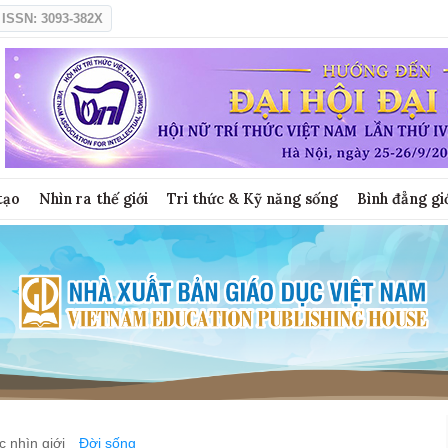
ISSN: 3093-382X
tạo
Nhìn ra thế giới
Tri thức & Kỹ năng sống
Bình đẳng gi
 nhìn giới
Đời sống