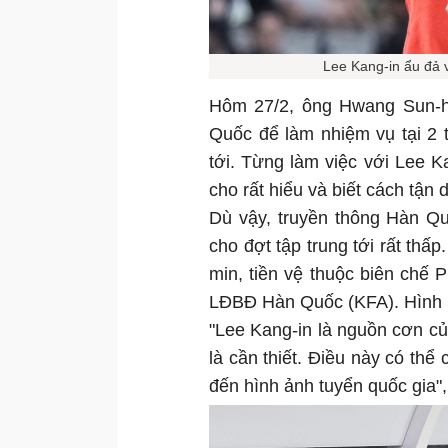
Lee Kang-in ẩu đả 
Hôm 27/2, ông Hwang Sun-h
Quốc để làm nhiệm vụ tại 2 
tới. Từng làm việc với Lee 
cho rất hiểu và biết cách tận 
Dù vậy, truyền thông Hàn Qu
cho đợt tập trung tới rất thấ
min, tiền vệ thuộc biên chế 
LĐBĐ Hàn Quốc (KFA). Hình phạ
"Lee Kang-in là nguồn cơn củ
là cần thiết. Điều này có th
đến hình ảnh tuyển quốc gia"