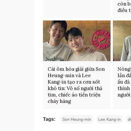
còn b
điều 
Cái ôm hòa giải giữa Son
Nóng
Heung-min và Lee
lần đ
Kang-in tạo ra cơn sốt
ẩu đả
khó tin: Vô số người thả
thỉnh
tim, chiếc áo tiền triệu
người
cháy hàng
Tags:
Son Heung-min
Lee Kang-in
đ