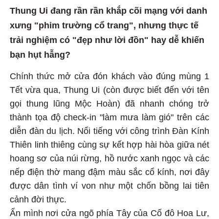
Thung Ui đang rần rần khắp cõi mạng với danh
xưng "phim trường cổ trang", nhưng thực tế
trải nghiệm có "đẹp như lời đồn" hay dễ khiến
bạn hụt hẫng?
Chính thức mở cửa đón khách vào đúng mùng 1
Tết vừa qua, Thung Ui (còn được biết đến với tên
gọi thung lũng Mộc Hoàn) đã nhanh chóng trở
thành tọa độ check-in "làm mưa làm gió" trên các
diễn đàn du lịch. Nổi tiếng với công trình Đàn Kính
Thiên linh thiêng cùng sự kết hợp hài hòa giữa nét
hoang sơ của núi rừng, hồ nước xanh ngọc và các
nếp điện thờ mang đậm màu sắc cổ kính, nơi đây
được dân tình ví von như một chốn bồng lai tiên
cảnh đời thực.
Ẩn mình nơi cửa ngõ phía Tây của Cố đô Hoa Lư,