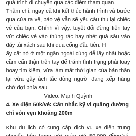
quá trình di chuyển qua các điểm tham quan.
Thậm chí, ngay cả khi kết thúc hành trình và bước
qua cửa ra về, bảo vệ vẫn sẽ yêu cầu thu lại chiếc
vé của bạn. Chính vì vậy, tuyệt đối đừng tiện tay
vứt chiếc vé vào thùng rác hay nhét quá sâu vào
đáy túi xách sau khi qua cổng đầu tiên. H
ãy cất nó ở một ngăn ngoài cùng dễ lấy nhất hoặc
cầm cẩn thận trên tay để tránh tình trạng phải loay
hoay tìm kiếm, vừa làm mất thời gian của bản thân
lại vừa gây ách tắc dòng người đang xếp hàng
chờ đợi phía sau.
Video: Mạnh Quỳnh
4. Xe điện 50k/vé: Cân nhắc kỹ vì quãng đường
chỉ vỏn vẹn khoảng 200m
Khu du lịch có cung cấp dịch vụ xe điện trung
chuyển bên trong với mức giá 50.000 đồng/vé.