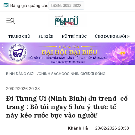
Bảng giá quảng cáo
ISSN: 3093-382X
TRANG CHỦ
SỰ KIỆN
NỮ TRÍ THỨC
ỨNG DỤNG & ĐỔI MỚI
/
BÌNH ĐẲNG GIỚI
CHÍNH SÁCH
GÓC NHÌN GIỚI
ĐỜI SỐNG
20/02/2026 20:38
Đi Thung Ui (Ninh Bình) đu trend "cổ
trang": Bỏ túi ngay 5 lưu ý thực tế
này kẻo rước bực vào người!
Khánh Hà
20/02/2026 20:38