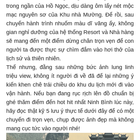
trong ngần của Hồ Ngọc, dịu dàng ôm lấy nét mộc
mạc nguyên sơ của Khu nhà Mường. Để rồi, sau
chuyến hành trình nhuốm màu dĩ vãng ấy, không
gian nghỉ dưỡng của hệ thống Resort và Nhà hàng
sẽ mang đến một điểm dừng chân trọn vẹn để con
người ta được thực sự chìm đắm vào hơi thở của
lịch sử và thiên nhiên.
Thế nhưng, đằng sau những bức ảnh lung linh
triệu view, không ít người đi về đã để lại những ý
kiến khen chê trái chiều do khu du lịch mới đi vào
vận hành. Nếu bạn đang rục rịch lên đồ chuẩn bị
ghé thăm điểm đến hot hit nhất Ninh Bình lúc này,
hãy đọc thật kỹ 5 lưu ý thực tế dưới đây để có một
chuyến đi trọn vẹn, chụp được ảnh đẹp mà không
mang cục tức vào người nhé!