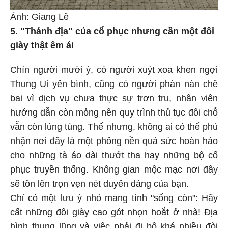
Ảnh: Giang Lê
5. "Thánh địa" của cổ phục nhưng cần một đôi
giày thật êm ái
Chín người mười ý, có người xuýt xoa khen ngợi
Thung Ui yên bình, cũng có người phàn nàn chê
bai vì dịch vụ chưa thực sự trơn tru, nhân viên
hướng dẫn còn mỏng nên quy trình thủ tục đôi chỗ
vẫn còn lúng túng. Thế nhưng, không ai có thể phủ
nhận nơi đây là một phông nền quá sức hoàn hảo
cho những tà áo dài thướt tha hay những bộ cổ
phục truyền thống. Không gian mộc mạc nơi đây
sẽ tôn lên trọn vẹn nét duyên dáng của bạn.
Chỉ có một lưu ý nhỏ mang tính "sống còn": Hãy
cất những đôi giày cao gót nhọn hoắt ở nhà! Địa
hình thung lũng và việc phải đi bộ khá nhiều đòi