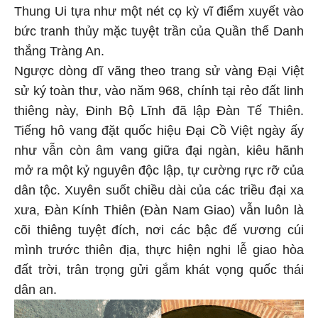
Thung Ui tựa như một nét cọ kỳ vĩ điểm xuyết vào
bức tranh thủy mặc tuyệt trần của Quần thể Danh
thắng Tràng An.
Ngược dòng dĩ vãng theo trang sử vàng Đại Việt
sử ký toàn thư, vào năm 968, chính tại rẻo đất linh
thiêng này, Đinh Bộ Lĩnh đã lập Đàn Tế Thiên.
Tiếng hô vang đặt quốc hiệu Đại Cồ Việt ngày ấy
như vẫn còn âm vang giữa đại ngàn, kiêu hãnh
mở ra một kỷ nguyên độc lập, tự cường rực rỡ của
dân tộc. Xuyên suốt chiều dài của các triều đại xa
xưa, Đàn Kính Thiên (Đàn Nam Giao) vẫn luôn là
cõi thiêng tuyệt đích, nơi các bậc đế vương cúi
mình trước thiên địa, thực hiện nghi lễ giao hòa
đất trời, trân trọng gửi gắm khát vọng quốc thái
dân an.