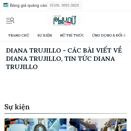
Bảng giá quảng cáo
ISSN: 3093-382X
TRANG CHỦ
SỰ KIỆN
NỮ TRÍ THỨC
ỨNG DỤNG & ĐỔI MỚI
DIANA TRUJILLO - CÁC BÀI VIẾT VỀ
DIANA TRUJILLO, TIN TỨC DIANA
TRUJILLO
Sự kiện