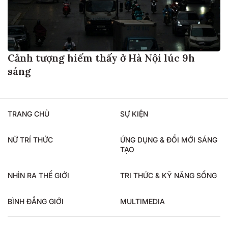
Cảnh tượng hiếm thấy ở Hà Nội lúc 9h
sáng
TRANG CHỦ
SỰ KIỆN
NỮ TRÍ THỨC
ỨNG DỤNG & ĐỔI MỚI SÁNG
TẠO
NHÌN RA THẾ GIỚI
TRI THỨC & KỸ NĂNG SỐNG
BÌNH ĐẲNG GIỚI
MULTIMEDIA