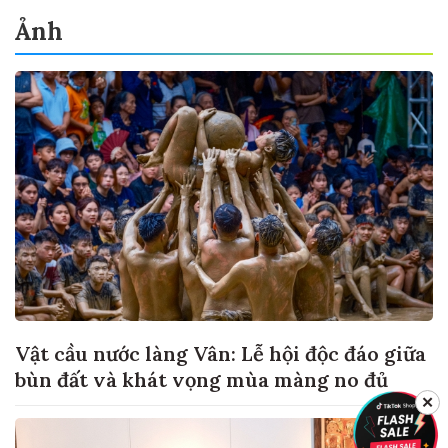
Ảnh
Vật cầu nước làng Vân: Lễ hội độc đáo giữa
bùn đất và khát vọng mùa màng no đủ
✕