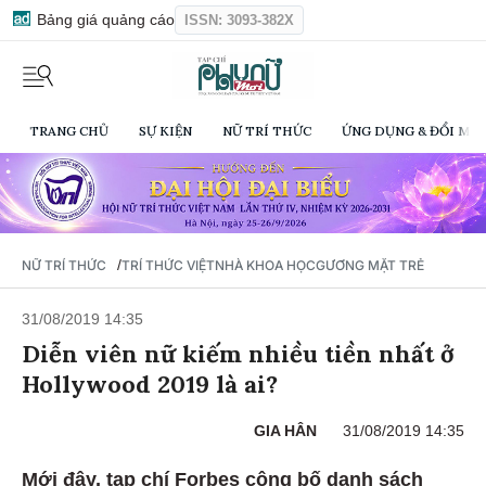
Bảng giá quảng cáo
ISSN: 3093-382X
TRANG CHỦ
SỰ KIỆN
NỮ TRÍ THỨC
ỨNG DỤNG & ĐỔI MỚI
/
NỮ TRÍ THỨC
TRÍ THỨC VIỆT
NHÀ KHOA HỌC
GƯƠNG MẶT TRẺ
31/08/2019 14:35
Diễn viên nữ kiếm nhiều tiền nhất ở
Hollywood 2019 là ai?
GIA HÂN
31/08/2019 14:35
Mới đây, tạp chí Forbes công bố danh sách