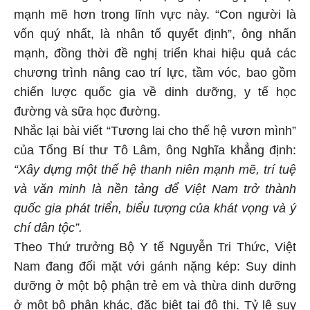
mạnh mẽ hơn trong lĩnh vực này. “Con người là
vốn quý nhất, là nhân tố quyết định”, ông nhấn
mạnh, đồng thời đề nghị triển khai hiệu quả các
chương trình nâng cao trí lực, tầm vóc, bao gồm
chiến lược quốc gia về dinh dưỡng, y tế học
đường và sữa học đường.
Nhắc lại bài viết “Tương lai cho thế hệ vươn mình”
của Tổng Bí thư Tô Lâm, ông Nghĩa khẳng định:
“Xây dựng một thế hệ thanh niên mạnh mẽ, trí tuệ
và văn minh là nền tảng để Việt Nam trở thành
quốc gia phát triển, biểu tượng của khát vọng và ý
chí dân tộc”.
Theo Thứ trưởng Bộ Y tế Nguyễn Tri Thức, Việt
Nam đang đối mặt với gánh nặng kép: Suy dinh
dưỡng ở một bộ phận trẻ em và thừa dinh dưỡng
ở một bộ phận khác, đặc biệt tại đô thị. Tỷ lệ suy