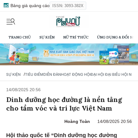
Bảng giá quảng cáo
ISSN: 3093-382X
TRANG CHỦ
SỰ KIỆN
NỮ TRÍ THỨC
ỨNG DỤNG & ĐỔI MỚI
/
SỰ KIỆN
TIÊU ĐIỂM
DIỄN ĐÀN
HOẠT ĐỘNG HỘI
ĐẠI HỘI ĐẠI BIỂU HỘI NỮ 
14/08/2025 20:56
Dinh dưỡng học đường là nền tảng
cho tầm vóc và trí lực Việt Nam
Hoàng Toàn
14/08/2025 20:56
Hội thảo quốc tế “Dinh dưỡng học đường