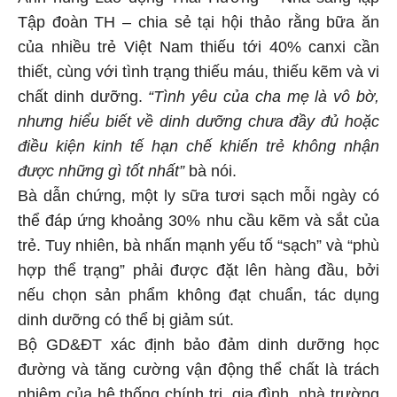
Tập đoàn TH – chia sẻ tại hội thảo rằng bữa ăn
của nhiều trẻ Việt Nam thiếu tới 40% canxi cần
thiết, cùng với tình trạng thiếu máu, thiếu kẽm và vi
chất dinh dưỡng.
“Tình yêu của cha mẹ là vô bờ,
nhưng hiểu biết về dinh dưỡng chưa đầy đủ hoặc
điều kiện kinh tế hạn chế khiến trẻ không nhận
được những gì tốt nhất”
bà nói.
Bà dẫn chứng, một ly sữa tươi sạch mỗi ngày có
thể đáp ứng khoảng 30% nhu cầu kẽm và sắt của
trẻ. Tuy nhiên, bà nhấn mạnh yếu tố “sạch” và “phù
hợp thể trạng” phải được đặt lên hàng đầu, bởi
nếu chọn sản phẩm không đạt chuẩn, tác dụng
dinh dưỡng có thể bị giảm sút.
Bộ GD&ĐT xác định bảo đảm dinh dưỡng học
đường và tăng cường vận động thể chất là trách
nhiệm của hệ thống chính trị, gia đình, nhà trường