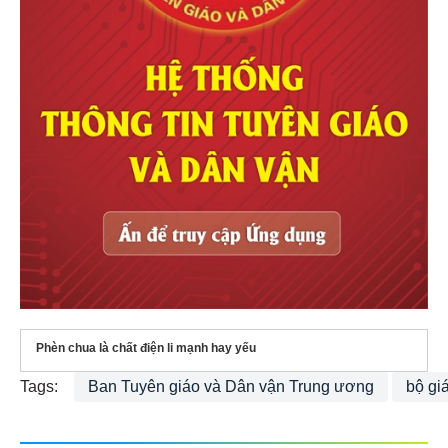
Phèn chua là chất điện li mạnh hay yếu
Tags:
Ban Tuyên giáo và Dân vận Trung ương
bộ gi