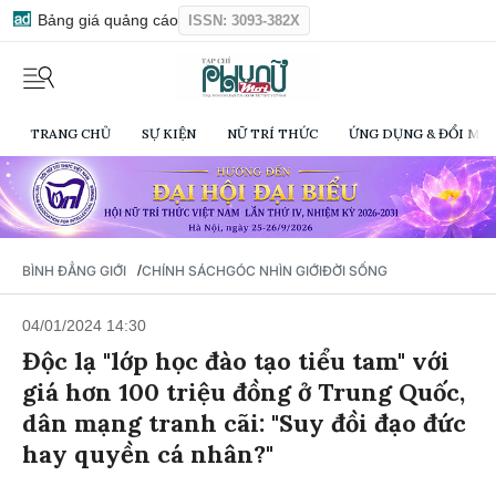
Bảng giá quảng cáo
ISSN: 3093-382X
TRANG CHỦ
SỰ KIỆN
NỮ TRÍ THỨC
ỨNG DỤNG & ĐỔI MỚI
/
BÌNH ĐẲNG GIỚI
CHÍNH SÁCH
GÓC NHÌN GIỚI
ĐỜI SỐNG
04/01/2024 14:30
Độc lạ "lớp học đào tạo tiểu tam" với
giá hơn 100 triệu đồng ở Trung Quốc,
dân mạng tranh cãi: "Suy đồi đạo đức
hay quyền cá nhân?"