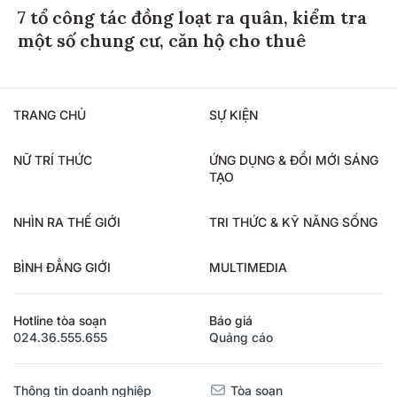
7 tổ công tác đồng loạt ra quân, kiểm tra
một số chung cư, căn hộ cho thuê
TRANG CHỦ
SỰ KIỆN
NỮ TRÍ THỨC
ỨNG DỤNG & ĐỔI MỚI SÁNG
TẠO
NHÌN RA THẾ GIỚI
TRI THỨC & KỸ NĂNG SỐNG
BÌNH ĐẲNG GIỚI
MULTIMEDIA
Hotline tòa soạn
Báo giá
024.36.555.655
Quảng cáo
Thông tin doanh nghiệp
Tòa soạn