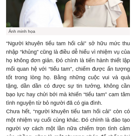
Ảnh minh họa
“Người khuyên tiểu tam hối cải” sở hữu mức thu
nhập “khủng” cũng là điều dễ hiểu vì nhiệm vụ của
họ không đơn giản. Đó chính là tiến hành thiết lập
mối quan hệ với “tiểu tam”, chiếm được ấn tượng
tốt trong lòng họ. Bằng những cuộc vui và quà
tặng, dần dần có được sự tin tưởng, không cần
bạo lực hay chửi bới mà khiến “tiểu tam” cam tâm
tình nguyện từ bỏ người đã có gia đình.
Chưa hết, “người khuyên tiểu tam hối cải” còn có
một nhiệm vụ cuối cùng khác. Đó chính là đào tạo
người vợ cách một lần nữa chiếm trọn tình cảm
của chồng, cũng là một phương pháp để chống lại