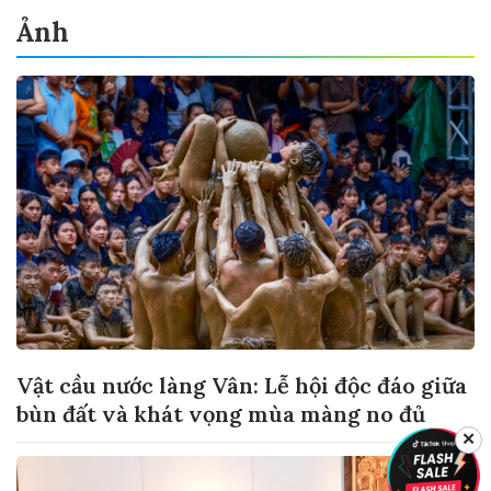
Ảnh
Vật cầu nước làng Vân: Lễ hội độc đáo giữa
bùn đất và khát vọng mùa màng no đủ
✕