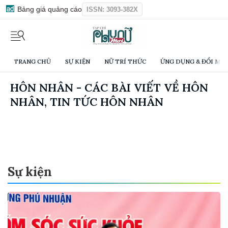
Bảng giá quảng cáo
ISSN: 3093-382X
TRANG CHỦ
SỰ KIỆN
NỮ TRÍ THỨC
ỨNG DỤNG & ĐỔI MỚI
HÔN NHÂN - CÁC BÀI VIẾT VỀ HÔN
NHÂN, TIN TỨC HÔN NHÂN
Sự kiện