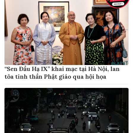
“Sen Đầu Hạ IX” khai mạc tại Hà Nội, lan
tỏa tinh thần Phật giáo qua hội họa