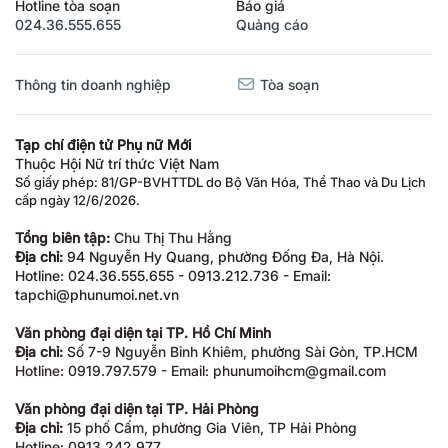
Hotline tòa soạn
Báo giá
024.36.555.655
Quảng cáo
Thông tin doanh nghiệp
Tòa soạn
Tạp chí điện tử Phụ nữ Mới
Thuộc Hội Nữ trí thức Việt Nam
Số giấy phép: 81/GP-BVHTTDL do Bộ Văn Hóa, Thể Thao và Du Lịch
cấp ngày 12/6/2026.
Tổng biên tập:
Chu Thị Thu Hằng
Địa chỉ:
94 Nguyễn Hy Quang, phường Đống Đa, Hà Nội.
Hotline: 024.36.555.655 - 0913.212.736 - Email:
tapchi@phunumoi.net.vn
Văn phòng đại diện tại TP. Hồ Chí Minh
Địa chỉ:
Số 7-9 Nguyễn Bỉnh Khiêm, phường Sài Gòn, TP.HCM
Hotline: 0919.797.579 - Email: phunumoihcm@gmail.com
Văn phòng đại diện tại TP. Hải Phòng
Địa chỉ:
15 phố Cấm, phường Gia Viên, TP Hải Phòng
Hotline: 0913.242.977