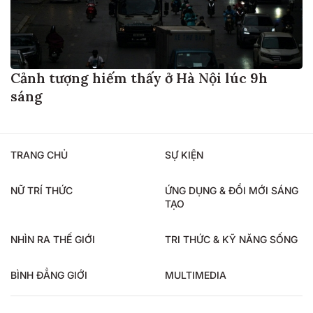
Cảnh tượng hiếm thấy ở Hà Nội lúc 9h
sáng
TRANG CHỦ
SỰ KIỆN
NỮ TRÍ THỨC
ỨNG DỤNG & ĐỔI MỚI SÁNG
TẠO
NHÌN RA THẾ GIỚI
TRI THỨC & KỸ NĂNG SỐNG
BÌNH ĐẲNG GIỚI
MULTIMEDIA