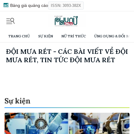
Bảng giá quảng cáo
ISSN: 3093-382X
TRANG CHỦ
SỰ KIỆN
NỮ TRÍ THỨC
ỨNG DỤNG & ĐỔI MỚI
ĐỘI MƯA RÉT - CÁC BÀI VIẾT VỀ ĐỘI
MƯA RÉT, TIN TỨC ĐỘI MƯA RÉT
Sự kiện