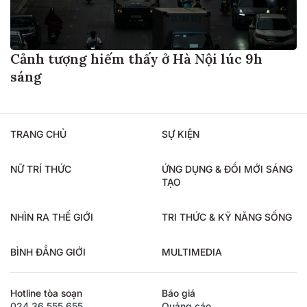
Cảnh tượng hiếm thấy ở Hà Nội lúc 9h
sáng
TRANG CHỦ
SỰ KIỆN
NỮ TRÍ THỨC
ỨNG DỤNG & ĐỔI MỚI SÁNG
TẠO
NHÌN RA THẾ GIỚI
TRI THỨC & KỸ NĂNG SỐNG
BÌNH ĐẲNG GIỚI
MULTIMEDIA
Hotline tòa soạn
Báo giá
024.36.555.655
Quảng cáo