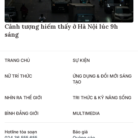
Cảnh tượng hiếm thấy ở Hà Nội lúc 9h
sáng
TRANG CHỦ
SỰ KIỆN
NỮ TRÍ THỨC
ỨNG DỤNG & ĐỔI MỚI SÁNG
TẠO
NHÌN RA THẾ GIỚI
TRI THỨC & KỸ NĂNG SỐNG
BÌNH ĐẲNG GIỚI
MULTIMEDIA
Hotline tòa soạn
Báo giá
024.36.555.655
Quảng cáo