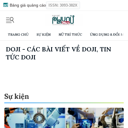
Bảng giá quảng cáo
ISSN: 3093-382X
TRANG CHỦ
SỰ KIỆN
NỮ TRÍ THỨC
ỨNG DỤNG & ĐỔI MỚI
DOJI - CÁC BÀI VIẾT VỀ DOJI, TIN
TỨC DOJI
Sự kiện