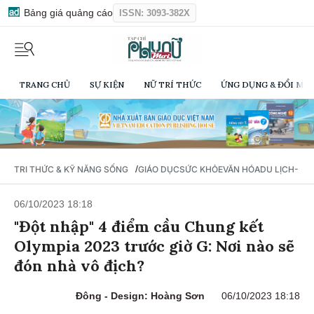
Bảng giá quảng cáo
ISSN: 3093-382X
TRANG CHỦ
SỰ KIỆN
NỮ TRÍ THỨC
ỨNG DỤNG & ĐỔI MỚI
/
TRI THỨC & KỸ NĂNG SỐNG
GIÁO DỤC
SỨC KHỎE
VĂN HÓA
DU LỊCH- Ẩ
06/10/2023 18:18
"Đột nhập" 4 điểm cầu Chung kết
Olympia 2023 trước giờ G: Nơi nào sẽ
đón nhà vô địch?
Đông - Design: Hoàng Sơn
06/10/2023 18:18