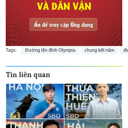
Tags:
Đường lên đỉnh Olympia
chung kết năm
đ
Tin liên quan