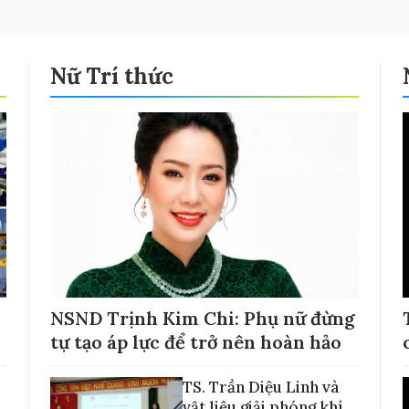
Nữ Trí thức
NSND Trịnh Kim Chi: Phụ nữ đừng
tự tạo áp lực để trở nên hoàn hảo
TS. Trần Diệu Linh và
vật liệu giải phóng khí