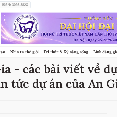
ISSN: 3093-382X
tạo
Nhìn ra thế giới
Tri thức & Kỹ năng sống
Bình đẳng gi
a - các bài viết về d
in tức dự án của An G