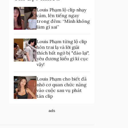
Louis Phạm lộ clip nhạy
cảm, lên tiếng ngay
trong đêm: “Mình không
làm gì sai”
Louis Phạm từng lộ clip
hôn trai lạ và lời giải
thích bất ngờ bị "đào lại",
yêu đương kiểu gì kì cục
vậy!
Louis Phạm cho biết đã
nhờ cơ quan chức năng
vào cuộc sau vụ phát
tán clip
ads