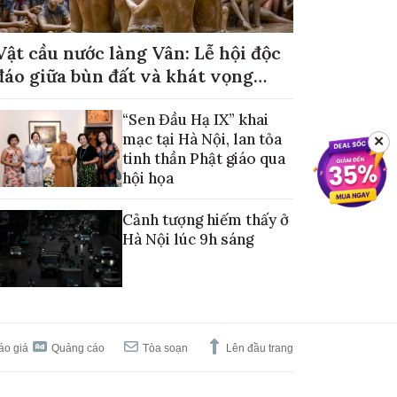
Vật cầu nước làng Vân: Lễ hội độc
đáo giữa bùn đất và khát vọng
mùa màng no đủ
“Sen Đầu Hạ IX” khai
mạc tại Hà Nội, lan tỏa
✕
tinh thần Phật giáo qua
hội họa
Cảnh tượng hiếm thấy ở
Hà Nội lúc 9h sáng
áo giá
Quảng cáo
Tòa soạn
Lên đầu trang