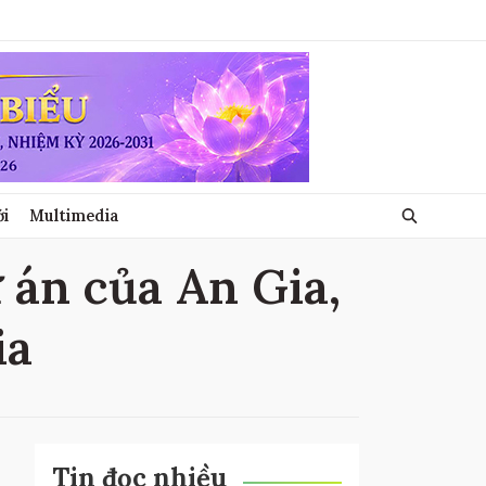
ới
Multimedia
ự án của An Gia,
ia
Tin đọc nhiều