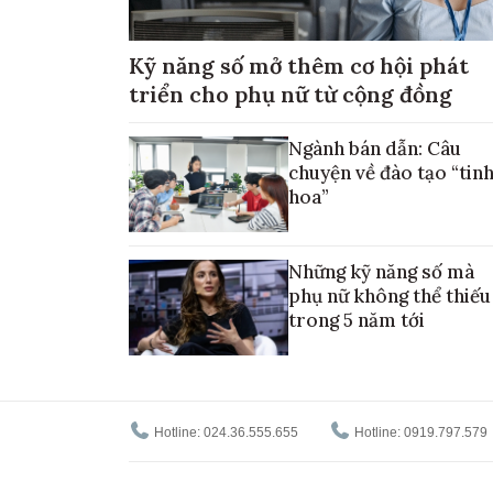
Kỹ năng số mở thêm cơ hội phát
triển cho phụ nữ từ cộng đồng
Ngành bán dẫn: Câu
chuyện về đào tạo “tin
hoa”
Những kỹ năng số mà
phụ nữ không thể thiếu
trong 5 năm tới
Hotline: 024.36.555.655
Hotline: 0919.797.579