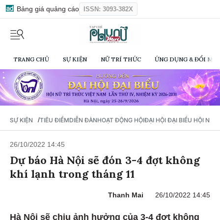
Bảng giá quảng cáo
ISSN: 3093-382X
TRANG CHỦ
SỰ KIỆN
NỮ TRÍ THỨC
ỨNG DỤNG & ĐỔI MỚI
/
SỰ KIỆN
TIÊU ĐIỂM
DIỄN ĐÀN
HOẠT ĐỘNG HỘI
ĐẠI HỘI ĐẠI BIỂU HỘI NỮ 
26/10/2022 14:45
Dự báo Hà Nội sẽ đón 3-4 đợt không
khí lạnh trong tháng 11
Thanh Mai
26/10/2022 14:45
Hà Nội sẽ chịu ảnh hưởng của 3-4 đợt không