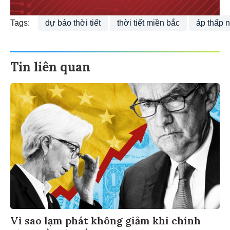
Tags:
dự báo thời tiết
thời tiết miền bắc
áp thấp n
Tin liên quan
Vì sao lạm phát không giảm khi chính