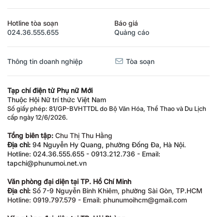
Hotline tòa soạn
Báo giá
024.36.555.655
Quảng cáo
Thông tin doanh nghiệp
Tòa soạn
Tạp chí điện tử Phụ nữ Mới
Thuộc Hội Nữ trí thức Việt Nam
Số giấy phép: 81/GP-BVHTTDL do Bộ Văn Hóa, Thể Thao và Du Lịch
cấp ngày 12/6/2026.
Tổng biên tập:
Chu Thị Thu Hằng
Địa chỉ:
94 Nguyễn Hy Quang, phường Đống Đa, Hà Nội.
Hotline: 024.36.555.655 - 0913.212.736 - Email:
tapchi@phunumoi.net.vn
Văn phòng đại diện tại TP. Hồ Chí Minh
Địa chỉ:
Số 7-9 Nguyễn Bỉnh Khiêm, phường Sài Gòn, TP.HCM
Hotline: 0919.797.579 - Email: phunumoihcm@gmail.com
Văn phòng đại diện tại TP. Hải Phòng