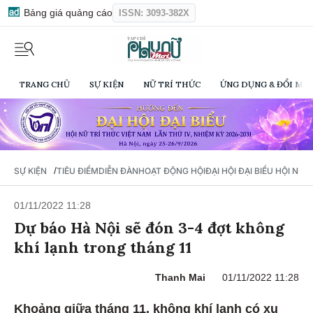
Bảng giá quảng cáo
ISSN: 3093-382X
TRANG CHỦ
SỰ KIỆN
NỮ TRÍ THỨC
ỨNG DỤNG & ĐỔI MỚI
/
SỰ KIỆN
TIÊU ĐIỂM
DIỄN ĐÀN
HOẠT ĐỘNG HỘI
ĐẠI HỘI ĐẠI BIỂU HỘI NỮ 
01/11/2022 11:28
Dự báo Hà Nội sẽ đón 3-4 đợt không
khí lạnh trong tháng 11
Thanh Mai
01/11/2022 11:28
Khoảng giữa tháng 11, không khí lạnh có xu