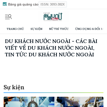
Bảng giá quảng cáo
ISSN: 3093-382X
TRANG CHỦ
SỰ KIỆN
NỮ TRÍ THỨC
ỨNG DỤNG & ĐỔI MỚI
DU KHÁCH NƯỚC NGOÀI - CÁC BÀI
VIẾT VỀ DU KHÁCH NƯỚC NGOÀI,
TIN TỨC DU KHÁCH NƯỚC NGOÀI
Sự kiện