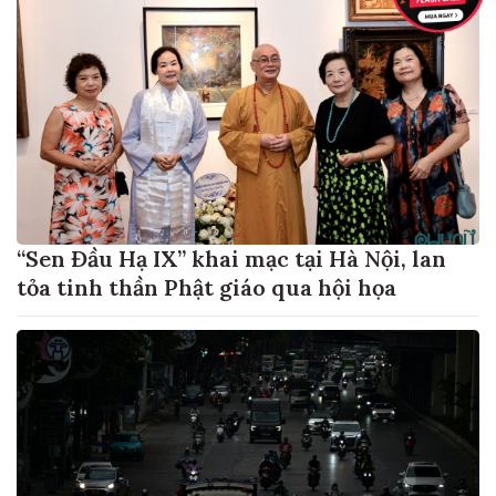
“Sen Đầu Hạ IX” khai mạc tại Hà Nội, lan
tỏa tinh thần Phật giáo qua hội họa