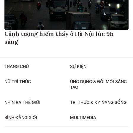
Cảnh tượng hiếm thấy ở Hà Nội lúc 9h
sáng
TRANG CHỦ
SỰ KIỆN
NỮ TRÍ THỨC
ỨNG DỤNG & ĐỔI MỚI SÁNG
TẠO
NHÌN RA THẾ GIỚI
TRI THỨC & KỸ NĂNG SỐNG
BÌNH ĐẲNG GIỚI
MULTIMEDIA