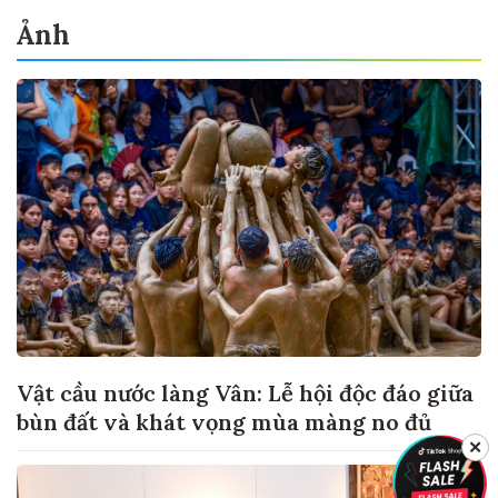
Ảnh
Vật cầu nước làng Vân: Lễ hội độc đáo giữa
bùn đất và khát vọng mùa màng no đủ
✕