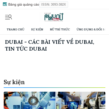
Bảng giá quảng cáo
ISSN: 3093-382X
TRANG CHỦ
SỰ KIỆN
NỮ TRÍ THỨC
ỨNG DỤNG & ĐỔI MỚI
DUBAI - CÁC BÀI VIẾT VỀ DUBAI,
TIN TỨC DUBAI
Sự kiện