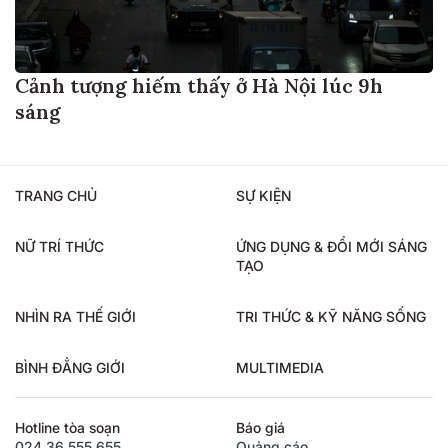
Cảnh tượng hiếm thấy ở Hà Nội lúc 9h
sáng
TRANG CHỦ
SỰ KIỆN
NỮ TRÍ THỨC
ỨNG DỤNG & ĐỔI MỚI SÁNG
TẠO
NHÌN RA THẾ GIỚI
TRI THỨC & KỸ NĂNG SỐNG
BÌNH ĐẲNG GIỚI
MULTIMEDIA
Hotline tòa soạn
Báo giá
024.36.555.655
Quảng cáo