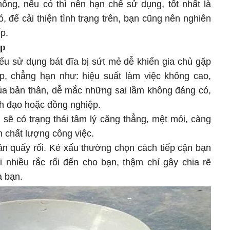
ông, nếu có thì nên hạn chế sử dụng, tốt nhất là
 để cải thiện tình trạng trên, bạn cũng nên nghiên
p.
ệp
ếu sử dụng bát đĩa bị sứt mẻ dễ khiến gia chủ gặp
p, chẳng hạn như: hiệu suất làm việc không cao,
của bản thân, dễ mắc những sai lầm không đáng có,
nh đạo hoặc đồng nghiệp.
n sẽ có trạng thái tâm lý căng thẳng, mệt mỏi, càng
 chất lượng công việc.
ân quấy rối. Kẻ xấu thường chọn cách tiếp cận bạn
i nhiều rắc rối đến cho bạn, thậm chí gây chia rẽ
a bạn.