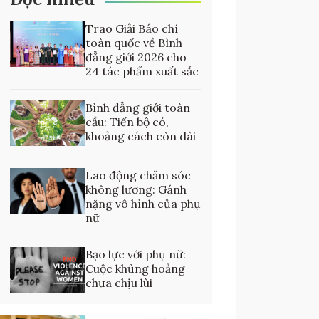
Trao Giải Báo chí
toàn quốc về Bình
đẳng giới 2026 cho
24 tác phẩm xuất sắc
Bình đẳng giới toàn
cầu: Tiến bộ có,
khoảng cách còn dài
Lao động chăm sóc
không lương: Gánh
nặng vô hình của phụ
nữ
Bạo lực với phụ nữ:
Cuộc khủng hoảng
chưa chịu lùi