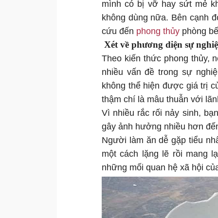
mình có bị vỡ hay sứt mẻ kh
không dùng nữa. Bên cạnh đó,
cứu đến
phong thủy
phòng bế
Xét về phương diện sự nghi
Theo kiến thức phong thủy, n
nhiều vấn đề trong sự nghiệ
không thể hiện được giá trị 
thậm chí là mâu thuẫn với lã
Vì nhiều rắc rối nảy sinh, bạ
gây ảnh hưởng nhiều hơn đến
Người làm ăn dễ gặp tiểu nh
một cách lặng lẽ rồi mang lạ
những mối quan hệ xã hội củ