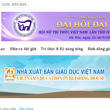
ISSN: 3093-382X
tạo
Nhìn ra thế giới
Tri thức & Kỹ năng sống
Bình đẳng gi
 nhìn giới
Đời sống