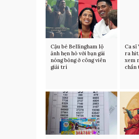
Cậu bé Bellingham lộ
Ca sĩ 
ảnh hẹn hò với bạn gái
ra hi
nóng bỏng ở công viên
xem n
giải trí
chắn 