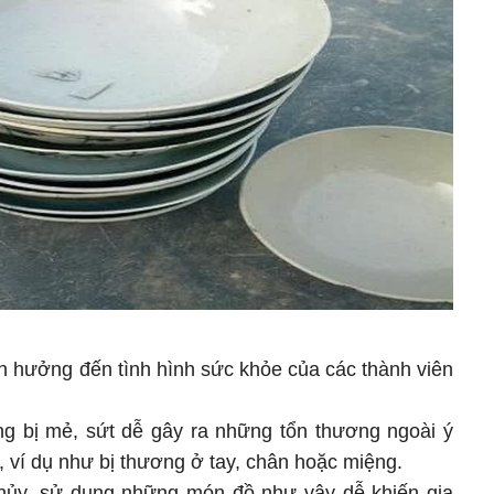
h hưởng đến tình hình sức khỏe của các thành viên
ng bị mẻ, sứt dễ gây ra những tổn thương ngoài ý
, ví dụ như bị thương ở tay, chân hoặc miệng.
hủy, sử dụng những món đồ như vậy dễ khiến gia