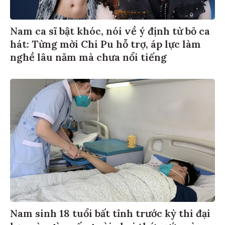
Nam ca sĩ bật khóc, nói về ý định từ bỏ ca
hát: Từng mời Chi Pu hỗ trợ, áp lực làm
nghề lâu năm mà chưa nổi tiếng
Nam sinh 18 tuổi bất tỉnh trước kỳ thi đại