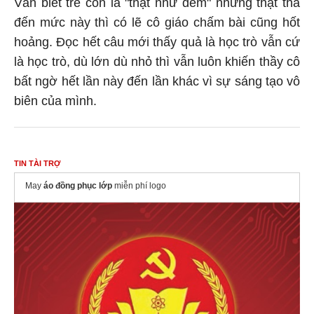
Vẫn biết trẻ con là "thật như đếm" nhưng thật thà
đến mức này thì có lẽ cô giáo chấm bài cũng hốt
hoảng. Đọc hết câu mới thấy quả là học trò vẫn cứ
là học trò, dù lớn dù nhỏ thì vẫn luôn khiến thầy cô
bất ngờ hết lần này đến lần khác vì sự sáng tạo vô
biên của mình.
TIN TÀI TRỢ
May
áo đồng phục lớp
miễn phí logo