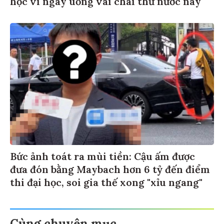
học vì ngày uống vài chai thứ nước này
Bức ảnh toát ra mùi tiền: Cậu ấm được
đưa đón bằng Maybach hơn 6 tỷ đến điểm
thi đại học, soi gia thế xong "xỉu ngang"