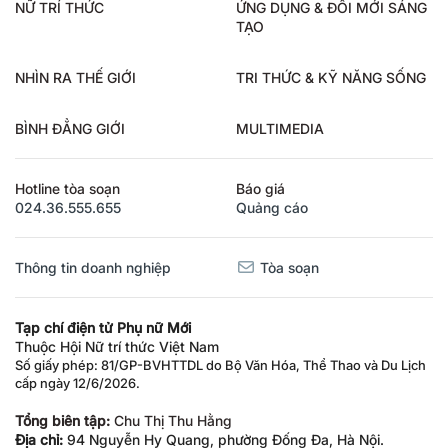
NỮ TRÍ THỨC
ỨNG DỤNG & ĐỔI MỚI SÁNG
TẠO
NHÌN RA THẾ GIỚI
TRI THỨC & KỸ NĂNG SỐNG
BÌNH ĐẲNG GIỚI
MULTIMEDIA
Hotline tòa soạn
Báo giá
024.36.555.655
Quảng cáo
Thông tin doanh nghiệp
Tòa soạn
Tạp chí điện tử Phụ nữ Mới
Thuộc Hội Nữ trí thức Việt Nam
Số giấy phép: 81/GP-BVHTTDL do Bộ Văn Hóa, Thể Thao và Du Lịch
cấp ngày 12/6/2026.
Tổng biên tập:
Chu Thị Thu Hằng
Địa chỉ:
94 Nguyễn Hy Quang, phường Đống Đa, Hà Nội.