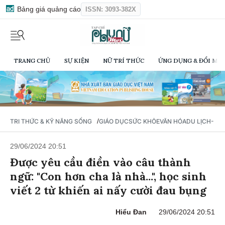
Bảng giá quảng cáo
ISSN: 3093-382X
TRANG CHỦ
SỰ KIỆN
NỮ TRÍ THỨC
ỨNG DỤNG & ĐỔI MỚI
/
TRI THỨC & KỸ NĂNG SỐNG
GIÁO DỤC
SỨC KHỎE
VĂN HÓA
DU LỊCH- Ẩ
29/06/2024 20:51
Được yêu cầu điền vào câu thành
ngữ: "Con hơn cha là nhà...", học sinh
viết 2 từ khiến ai nấy cười đau bụng
Hiểu Đan
29/06/2024 20:51