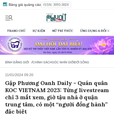
Bảng giá quảng cáo
ISSN: 3093-382X
TRANG CHỦ
SỰ KIỆN
NỮ TRÍ THỨC
ỨNG DỤNG & ĐỔI MỚI
/
BÌNH ĐẲNG GIỚI
CHÍNH SÁCH
GÓC NHÌN GIỚI
ĐỜI SỐNG
11/01/2024 09:20
Gặp Phương Oanh Daily - Quán quân
KOC VIETNAM 2023: Từng livestream
chỉ 3 mắt xem, giờ tậu nhà ở quận
trung tâm, có một “người đồng hành”
đặc biệt