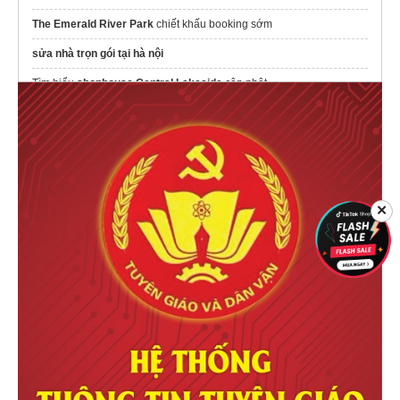
The Emerald River Park
chiết khấu booking sớm
sửa nhà trọn gói tại hà nội
Tìm hiểu
shophouse Central Lakeside
cập nhật
The Emerald River Park
the rey edition
Công ty
thi công nội thất văn phòng
Akia Architects
Tham khảo bảng giá
giá tấm inox
✕
Ra mắt
Dự án Gladia Heights
đường Võ Chí Công
Dự án D'.Diamant Bleu
Long Biên
Chung cư Vũ Yên
Bàn trà hiện đại
Nội Thất MOHO