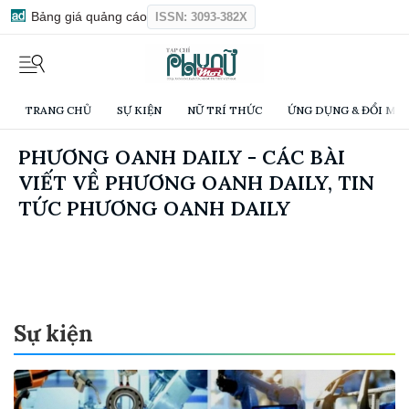
Bảng giá quảng cáo
ISSN: 3093-382X
TRANG CHỦ
SỰ KIỆN
NỮ TRÍ THỨC
ỨNG DỤNG & ĐỔI MỚI
PHƯƠNG OANH DAILY - CÁC BÀI
VIẾT VỀ PHƯƠNG OANH DAILY, TIN
TỨC PHƯƠNG OANH DAILY
Sự kiện