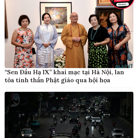
“Sen Đầu Hạ IX” khai mạc tại Hà Nội, lan
tỏa tinh thần Phật giáo qua hội họa