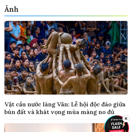
Ảnh
Vật cầu nước làng Vân: Lễ hội độc đáo giữa
bùn đất và khát vọng mùa màng no đủ
✕