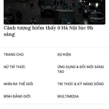
Cảnh tượng hiếm thấy ở Hà Nội lúc 9h
sáng
TRANG CHỦ
SỰ KIỆN
NỮ TRÍ THỨC
ỨNG DỤNG & ĐỔI MỚI SÁNG
TẠO
NHÌN RA THẾ GIỚI
TRI THỨC & KỸ NĂNG SỐNG
BÌNH ĐẲNG GIỚI
MULTIMEDIA