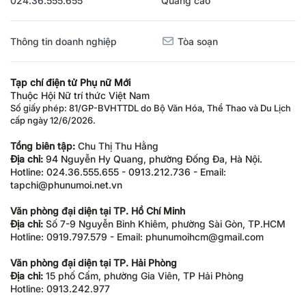
024.36.555.655
Quảng cáo
Thông tin doanh nghiệp
Tòa soạn
Tạp chí điện tử Phụ nữ Mới
Thuộc Hội Nữ trí thức Việt Nam
Số giấy phép: 81/GP-BVHTTDL do Bộ Văn Hóa, Thể Thao và Du Lịch
cấp ngày 12/6/2026.
Tổng biên tập:
Chu Thị Thu Hằng
Địa chỉ:
94 Nguyễn Hy Quang, phường Đống Đa, Hà Nội.
Hotline: 024.36.555.655 - 0913.212.736 - Email:
tapchi@phunumoi.net.vn
Văn phòng đại diện tại TP. Hồ Chí Minh
Địa chỉ:
Số 7-9 Nguyễn Bỉnh Khiêm, phường Sài Gòn, TP.HCM
Hotline: 0919.797.579 - Email: phunumoihcm@gmail.com
Văn phòng đại diện tại TP. Hải Phòng
Địa chỉ:
15 phố Cấm, phường Gia Viên, TP Hải Phòng
Hotline: 0913.242.977