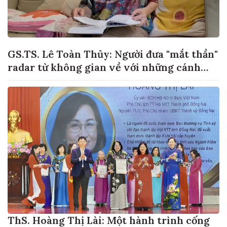
GS.TS. Lê Toàn Thủy: Người đưa "mắt thần"
radar từ không gian về với những cánh
đồng lúa Việt Nam
ThS. Hoàng Thị Lài: Một hành trình cống