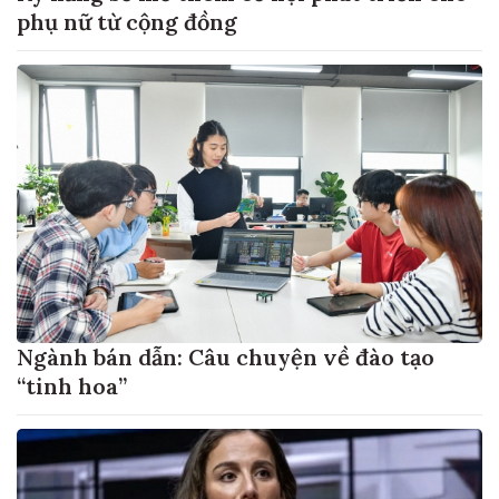
phụ nữ từ cộng đồng
Ngành bán dẫn: Câu chuyện về đào tạo
“tinh hoa”