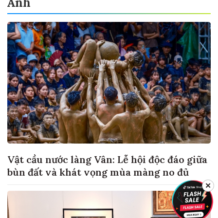
Ảnh
Vật cầu nước làng Vân: Lễ hội độc đáo giữa
bùn đất và khát vọng mùa màng no đủ
✕