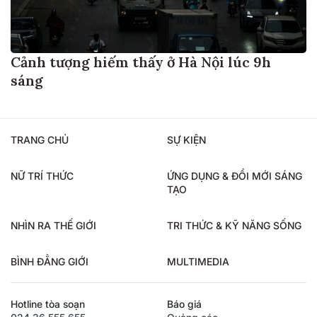
Cảnh tượng hiếm thấy ở Hà Nội lúc 9h
sáng
TRANG CHỦ
SỰ KIỆN
NỮ TRÍ THỨC
ỨNG DỤNG & ĐỔI MỚI SÁNG
TẠO
NHÌN RA THẾ GIỚI
TRI THỨC & KỸ NĂNG SỐNG
BÌNH ĐẲNG GIỚI
MULTIMEDIA
Hotline tòa soạn
Báo giá