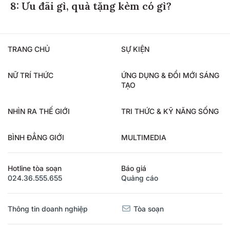
8: Ưu đãi gì, quà tặng kèm có gì?
TRANG CHỦ
SỰ KIỆN
NỮ TRÍ THỨC
ỨNG DỤNG & ĐỔI MỚI SÁNG
TẠO
NHÌN RA THẾ GIỚI
TRI THỨC & KỸ NĂNG SỐNG
BÌNH ĐẲNG GIỚI
MULTIMEDIA
Hotline tòa soạn
Báo giá
024.36.555.655
Quảng cáo
Thông tin doanh nghiệp
Tòa soạn