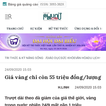
Bảng giá quảng cáo
ISSN: 3093-382X
TRANG CHỦ
SỰ KIỆN
NỮ TRÍ THỨC
ỨNG DỤNG & ĐỔI MỚI
/
TRI THỨC & KỸ NĂNG SỐNG
GIÁO DỤC
SỨC KHỎE
VĂN HÓA
DU LỊCH- Ẩ
24/09/2020 15:03
Giá vàng chỉ còn 55 triệu đồng/lượng
H.LINH
24/09/2020 15:03
Trượt dài theo đà giảm của giá thế giới, vàng
trong nước phiên 24/9 mất gần 1 triệu