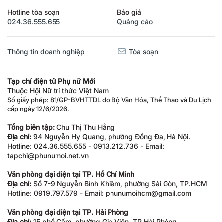
Hotline tòa soạn
Báo giá
024.36.555.655
Quảng cáo
Thông tin doanh nghiệp
Tòa soạn
Tạp chí điện tử Phụ nữ Mới
Thuộc Hội Nữ trí thức Việt Nam
Số giấy phép: 81/GP-BVHTTDL do Bộ Văn Hóa, Thể Thao và Du Lịch
cấp ngày 12/6/2026.
Tổng biên tập:
Chu Thị Thu Hằng
Địa chỉ:
94 Nguyễn Hy Quang, phường Đống Đa, Hà Nội.
Hotline: 024.36.555.655 - 0913.212.736 - Email:
tapchi@phunumoi.net.vn
Văn phòng đại diện tại TP. Hồ Chí Minh
Địa chỉ:
Số 7-9 Nguyễn Bỉnh Khiêm, phường Sài Gòn, TP.HCM
Hotline: 0919.797.579 - Email: phunumoihcm@gmail.com
Văn phòng đại diện tại TP. Hải Phòng
Địa chỉ:
15 phố Cấm, phường Gia Viên, TP Hải Phòng