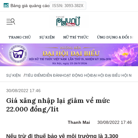
Bảng giá quảng cáo
ISSN: 3093-382X
TRANG CHỦ
SỰ KIỆN
NỮ TRÍ THỨC
ỨNG DỤNG & ĐỔI MỚI
/
SỰ KIỆN
TIÊU ĐIỂM
DIỄN ĐÀN
HOẠT ĐỘNG HỘI
ĐẠI HỘI ĐẠI BIỂU HỘI NỮ 
30/08/2022 17:46
Giá xăng nhập lại giảm về mức
22.000 đồng/lít
Thanh Mai
30/08/2022 17:46
Nếu trừ đi thuế bảo vệ môi trường là 3.300