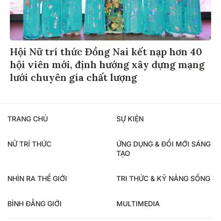
Hội Nữ trí thức Đồng Nai kết nạp hơn 40
hội viên mới, định hướng xây dựng mạng
lưới chuyên gia chất lượng
TRANG CHỦ
SỰ KIỆN
NỮ TRÍ THỨC
ỨNG DỤNG & ĐỔI MỚI SÁNG
TẠO
NHÌN RA THẾ GIỚI
TRI THỨC & KỸ NĂNG SỐNG
BÌNH ĐẲNG GIỚI
MULTIMEDIA