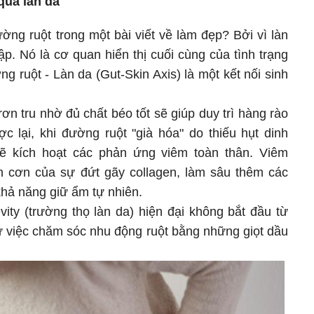
qua làn da
ường ruột trong một bài viết về làm đẹp? Bởi vì làn
p. Nó là cơ quan hiển thị cuối cùng của tình trạng
ng ruột - Làn da (Gut-Skin Axis) là một kết nối sinh
ơn tru nhờ đủ chất béo tốt sẽ giúp duy trì hàng rào
c lại, khi đường ruột "già hóa" do thiếu hụt dinh
ẽ kích hoạt các phản ứng viêm toàn thân. Viêm
ồn cơn của sự đứt gãy collagen, làm sâu thêm các
khả năng giữ ẩm tự nhiên.
vity (trường thọ làn da) hiện đại không bắt đầu từ
ừ việc chăm sóc nhu động ruột bằng những giọt dầu