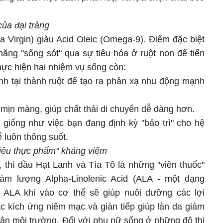
của đại tràng
tra Virgin) giàu Acid Oleic (Omega-9). Điểm đặc biệt
năng "sống sót" qua sự tiêu hóa ở ruột non để tiến
thực hiện hai nhiệm vụ sống còn:
inh tại thành ruột để tạo ra phản xạ nhu động mạnh
 mịn màng, giúp chất thải di chuyển dễ dàng hơn.
giống như việc bạn đang định kỳ "bảo trì" cho hệ
ể luôn thông suốt.
"Siêu thực phẩm" kháng viêm
, thì dầu Hạt Lanh và Tía Tô là những "viên thuốc"
àm lượng Alpha-Linolenic Acid (ALA - một dạng
 ALA khi vào cơ thể sẽ giúp nuôi dưỡng các lợi
c kích ứng niêm mạc và gián tiếp giúp làn da giảm
ân môi trường. Đối với phụ nữ sống ở những đô thị