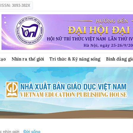
ISSN: 3093-382X
tạo
Nhìn ra thế giới
Tri thức & Kỹ năng sống
Bình đẳng gi
 nhìn giới
Đời sống