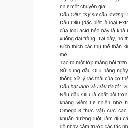
như một chuyên gia:
Dầu Oliu: "Kỹ sư cầu đường" 
Dầu Oliu (đặc biệt là loại Ex
của loại acid béo này là khả 
xuống đại tràng. Tại đây, nó 
Kích thích các thụ thể thần k
mẽ.
Tạo ra một lớp màng bôi trơn
Sử dụng dầu Oliu hàng ngày 
thống xử lý rác thải của cơ th
Dầu hạt lanh và Dầu tía tô: 
Nếu dầu Oliu là chất bôi trơn
kháng viêm tự nhiên nhờ h
Omega-3 thực vật) cực cao.
khuẩn đường ruột, làm dịu cá
độ nhạy cảm trước các tác nh