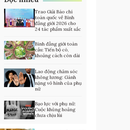
Trao Giải Báo chí
toàn quốc về Bình
đẳng giới 2026 cho
24 tác phẩm xuất sắc
Bình đẳng giới toàn
cầu: Tiến bộ có,
khoảng cách còn dài
Lao động chăm sóc
không lương: Gánh
nặng vô hình của phụ
nữ
Bạo lực với phụ nữ:
Cuộc khủng hoảng
chưa chịu lùi