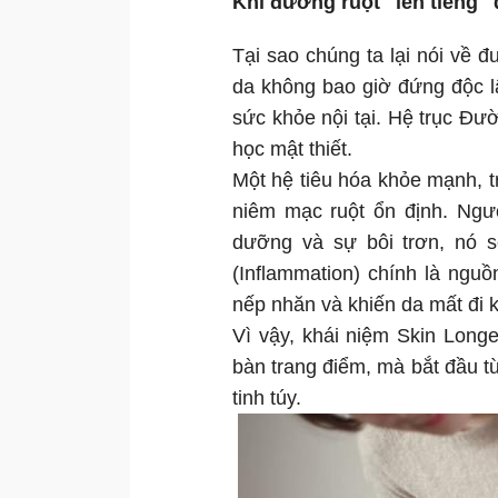
Khi đường ruột "lên tiếng" 
Tại sao chúng ta lại nói về đ
da không bao giờ đứng độc lậ
sức khỏe nội tại. Hệ trục Đườ
học mật thiết.
Một hệ tiêu hóa khỏe mạnh, tr
niêm mạc ruột ổn định. Ngượ
dưỡng và sự bôi trơn, nó s
(Inflammation) chính là ngu
nếp nhăn và khiến da mất đi 
Vì vậy, khái niệm Skin Longe
bàn trang điểm, mà bắt đầu t
tinh túy.