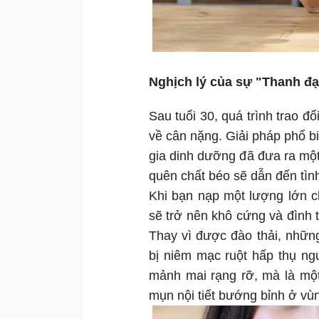
Nghịch lý của sự "Thanh đạ
Sau tuổi 30, quá trình trao đổ
về cân nặng. Giải pháp phổ biế
gia dinh dưỡng đã đưa ra một
quên chất béo sẽ dẫn đến tình
Khi bạn nạp một lượng lớn ch
sẽ trở nên khô cứng và đình t
Thay vì được đào thải, nhữn
bị niêm mạc ruột hấp thụ ng
mảnh mai rạng rỡ, mà là mộ
mụn nội tiết bướng bỉnh ở vù