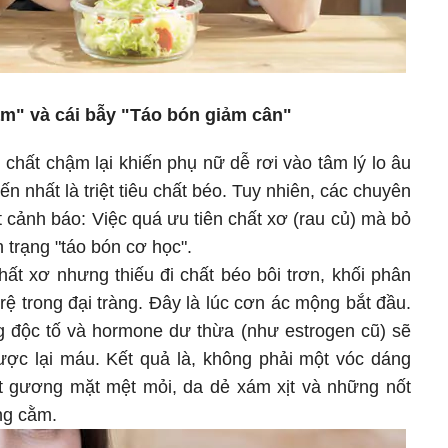
m" và cái bẫy "Táo bón giảm cân"
i chất chậm lại khiến phụ nữ dễ rơi vào tâm lý lo âu
n nhất là triệt tiêu chất béo. Tuy nhiên, các chuyên
 cảnh báo: Việc quá ưu tiên chất xơ (rau củ) mà bỏ
 trạng "táo bón cơ học".
ất xơ nhưng thiếu đi chất béo bôi trơn, khối phân
rệ trong đại tràng. Đây là lúc cơn ác mộng bắt đầu.
g độc tố và hormone dư thừa (như estrogen cũ) sẽ
ược lại máu. Kết quả là, không phải một vóc dáng
t gương mặt mệt mỏi, da dẻ xám xịt và những nốt
ng cằm.