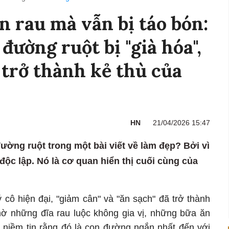
n rau mà vẫn bị táo bón:
đường ruột bị "già hóa",
trở thành kẻ thù của
HN
21/04/2026 15:47
 đường ruột trong một bài viết về làm đẹp? Bởi vì
ộc lập. Nó là cơ quan hiển thị cuối cùng của
 cô hiện đại, "giảm cân" và "ăn sạch" đã trở thành
thờ những đĩa rau luộc không gia vị, những bữa ăn
 niềm tin rằng đó là con đường ngắn nhất đến với